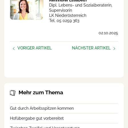
Rennhofer Elisabeth
Dipl. Lebens- und Sozialberaterin,
Supervisorin
LK Niederösterreich
Tel. 05 0259 363
02.10.2025
VORIGER ARTIKEL
NÄCHSTER ARTIKEL
Alles hängt an mir – Mental
Neue Podcast-Folge:
Load am Hof
Suizidprävention in der
Landwirtschaft
Mehr zum Thema
Gut durch Arbeitsspitzen kommen
Hofübergabe gut vorbereitet