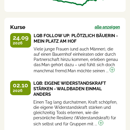
Kurse
alle anzeigen
LQB FOLLOW UP: PLÖTZLICH BÄUERIN -
24.09
MEIN PLATZ AM HOF
2026
Viele junge Frauen (und auch Männer), die
auf einen Bauernhof einheiraten oder durch
Partnerschaft hinzu kommen, erleben genau
das:Man gehört dazu – und fühlt sich doch
manchmal fremd.Man möchte seinen ...
LQB: EIGENE WIDERSTANDSKRAFT
02.10
STÄRKEN - WALDBADEN EINMAL
2026
ANDERS
Einen Tag lang durchatmen, Kraft schöpfen,
die eigene Widerstandskraft stärken und
gleichzeitig Tools erlernen, wie die
persönliche Resilienz (Widerstandskraft) für
sich selbst und für Gruppen mit ...