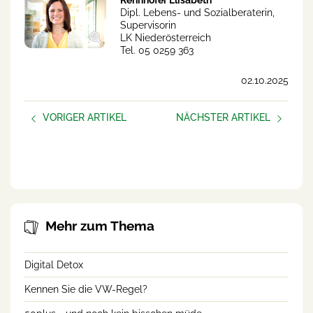
Rennhofer Elisabeth
Dipl. Lebens- und Sozialberaterin,
Supervisorin
LK Niederösterreich
Tel. 05 0259 363
02.10.2025
VORIGER ARTIKEL
NÄCHSTER ARTIKEL
Alles hängt an mir – Mental
Neue Podcast-Folge:
Load am Hof
Suizidprävention in der
Landwirtschaft
Mehr zum Thema
Digital Detox
Kennen Sie die VW-Regel?