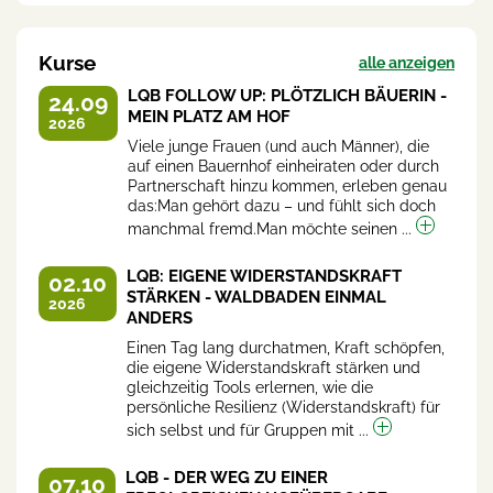
Kurse
alle anzeigen
LQB FOLLOW UP: PLÖTZLICH BÄUERIN -
24.09
MEIN PLATZ AM HOF
2026
Viele junge Frauen (und auch Männer), die
auf einen Bauernhof einheiraten oder durch
Partnerschaft hinzu kommen, erleben genau
das:Man gehört dazu – und fühlt sich doch
manchmal fremd.Man möchte seinen ...
LQB: EIGENE WIDERSTANDSKRAFT
02.10
STÄRKEN - WALDBADEN EINMAL
2026
ANDERS
Einen Tag lang durchatmen, Kraft schöpfen,
die eigene Widerstandskraft stärken und
gleichzeitig Tools erlernen, wie die
persönliche Resilienz (Widerstandskraft) für
sich selbst und für Gruppen mit ...
LQB - DER WEG ZU EINER
07.10