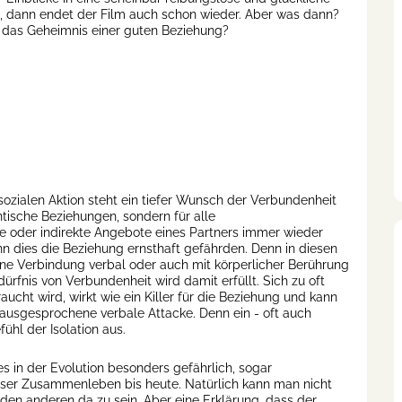
, dann endet der Film auch schon wieder. Aber was dann?
 das Geheimnis einer guten Beziehung?
 sozialen Aktion steht ein tiefer Wunsch der Verbundenheit
ntische Beziehungen, sondern für alle
 oder indirekte Angebote eines Partners immer wieder
nn dies die Beziehung ernsthaft gefährden. Denn in diesen
ne Verbindung verbal oder auch mit körperlicher Berührung
ürfnis von Verbundenheit wird damit erfüllt. Sich zu oft
t wird, wirkt wie ein Killer für die Beziehung und kann
t ausgesprochene verbale Attacke. Denn ein - oft auch
hl der Isolation aus.
es in der Evolution besonders gefährlich, sogar
nser Zusammenleben bis heute. Natürlich kann man nicht
 den anderen da zu sein. Aber eine Erklärung, dass der