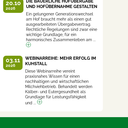
DIE BÄUERLICHE HOFÜBERGABE
20.10
UND HOFÜBERNAHME GESTALTEN
2026
Ein gelungener Generationswechsel
am Hof braucht mehr als einen gut
ausgearbeiteten Übergabevertrag.
Rechtliche Regelungen sind zwar eine
wichtige Grundlage, für ein
harmonisches Zusammenleben am ...
WEBINARREIHE: MEHR ERFOLG IM
03.11
KUHSTALL
2026
Diese Webinarreihe vereint
praxisnahes Wissen für einen
nachhaltigen und wirtschaftlichen
Milchviehbetrieb. Behandelt werden
Kälber- und Eutergesundheit als
Grundlage für Leistungsfähigkeit
und ...