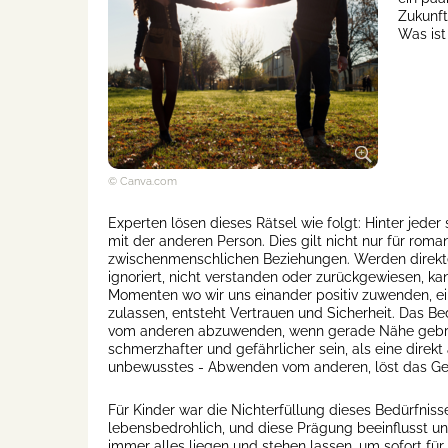
Zukunft
Was ist
© Canva.com
Experten lösen dieses Rätsel wie folgt: Hinter jeder
mit der anderen Person. Dies gilt nicht nur für roma
zwischenmenschlichen Beziehungen. Werden direkte
ignoriert, nicht verstanden oder zurückgewiesen, ka
Momenten wo wir uns einander positiv zuwenden, ei
zulassen, entsteht Vertrauen und Sicherheit. Das Bed
vom anderen abzuwenden, wenn gerade Nähe gebrauch
schmerzhafter und gefährlicher sein, als eine direk
unbewusstes - Abwenden vom anderen, löst das Gefü
Für Kinder war die Nichterfüllung dieses Bedürfniss
lebensbedrohlich, und diese Prägung beeinflusst u
immer alles liegen und stehen lassen, um sofort für