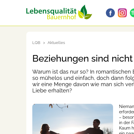
LQB
Aktuelles
Beziehungen sind nicht
Warum ist das nur so? In romantischen
so mühelos und einfach, doch dann fol
wir eine Menge davon wie man sich verli
Liebe erhalten?
Niemand
erforde
– beson
in der 
Kaum ha
ein paa