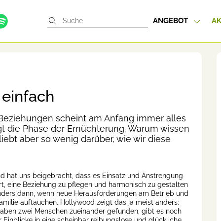
ANGEBOT
AK
 einfach
 Beziehungen scheint am Anfang immer alles
gt die Phase der Ernüchterung. Warum wissen
ebt aber so wenig darüber, wie wir diese
 hat uns beigebracht, dass es Einsatz und Anstrengung
rt, eine Beziehung zu pflegen und harmonisch zu gestalten
ders dann, wenn neue Herausforderungen am Betrieb und
Familie auftauchen. Hollywood zeigt das ja meist anders:
ben zwei Menschen zueinander gefunden, gibt es noch
r Einblicke in eine scheinbar reibungslose und glückliche