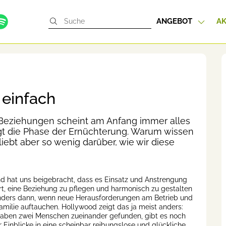
ANGEBOT
AK
 einfach
 Beziehungen scheint am Anfang immer alles
gt die Phase der Ernüchterung. Warum wissen
ebt aber so wenig darüber, wie wir diese
 hat uns beigebracht, dass es Einsatz und Anstrengung
rt, eine Beziehung zu pflegen und harmonisch zu gestalten
ders dann, wenn neue Herausforderungen am Betrieb und
Familie auftauchen. Hollywood zeigt das ja meist anders:
ben zwei Menschen zueinander gefunden, gibt es noch
r Einblicke in eine scheinbar reibungslose und glückliche