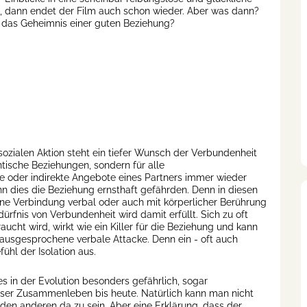
, dann endet der Film auch schon wieder. Aber was dann?
 das Geheimnis einer guten Beziehung?
 sozialen Aktion steht ein tiefer Wunsch der Verbundenheit
ntische Beziehungen, sondern für alle
 oder indirekte Angebote eines Partners immer wieder
nn dies die Beziehung ernsthaft gefährden. Denn in diesen
ne Verbindung verbal oder auch mit körperlicher Berührung
ürfnis von Verbundenheit wird damit erfüllt. Sich zu oft
t wird, wirkt wie ein Killer für die Beziehung und kann
t ausgesprochene verbale Attacke. Denn ein - oft auch
hl der Isolation aus.
es in der Evolution besonders gefährlich, sogar
nser Zusammenleben bis heute. Natürlich kann man nicht
 den anderen da zu sein. Aber eine Erklärung, dass der