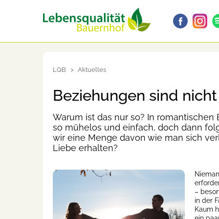
LQB
Aktuelles
Beziehungen sind nicht
Warum ist das nur so? In romantischen
so mühelos und einfach, doch dann fol
wir eine Menge davon wie man sich verli
Liebe erhalten?
Niemand
erforde
– beson
in der 
Kaum ha
ein paa