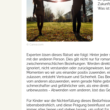
Zukunft
Was ist
© Canva.com
Experten lösen dieses Rätsel wie folgt: Hinter jeder
mit der anderen Person. Dies gilt nicht nur für roma
zwischenmenschlichen Beziehungen. Werden direkte
ignoriert, nicht verstanden oder zurückgewiesen, ka
Momenten wo wir uns einander positiv zuwenden, ei
zulassen, entsteht Vertrauen und Sicherheit. Das Bed
vom anderen abzuwenden, wenn gerade Nähe gebrauch
schmerzhafter und gefährlicher sein, als eine direk
unbewusstes - Abwenden vom anderen, löst das Gefü
Für Kinder war die Nichterfüllung dieses Bedürfniss
lebensbedrohlich, und diese Prägung beeinflusst u
immer alles liegen und stehen lassen, um sofort für