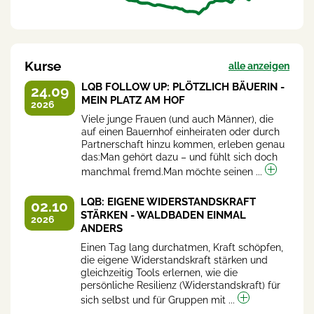
Kurse
alle anzeigen
LQB FOLLOW UP: PLÖTZLICH BÄUERIN -
24.09
MEIN PLATZ AM HOF
2026
Viele junge Frauen (und auch Männer), die
auf einen Bauernhof einheiraten oder durch
Partnerschaft hinzu kommen, erleben genau
das:Man gehört dazu – und fühlt sich doch
manchmal fremd.Man möchte seinen ...
LQB: EIGENE WIDERSTANDSKRAFT
02.10
STÄRKEN - WALDBADEN EINMAL
2026
ANDERS
Einen Tag lang durchatmen, Kraft schöpfen,
die eigene Widerstandskraft stärken und
gleichzeitig Tools erlernen, wie die
persönliche Resilienz (Widerstandskraft) für
sich selbst und für Gruppen mit ...