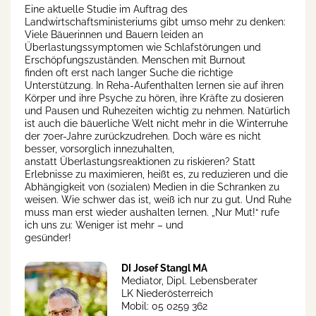
Eine aktuelle Studie im Auftrag des
Landwirtschaftsministeriums gibt umso mehr zu denken:
Viele Bäuerinnen und Bauern leiden an
Überlastungssymptomen wie Schlafstörungen und
Erschöpfungszuständen. Menschen mit Burnout
finden oft erst nach langer Suche die richtige
Unterstützung. In Reha-Aufenthalten lernen sie auf ihren
Körper und ihre Psyche zu hören, ihre Kräfte zu dosieren
und Pausen und Ruhezeiten wichtig zu nehmen. Natürlich
ist auch die bäuerliche Welt nicht mehr in die Winterruhe
der 70er-Jahre zurückzudrehen. Doch wäre es nicht
besser, vorsorglich innezuhalten,
anstatt Überlastungsreaktionen zu riskieren? Statt
Erlebnisse zu maximieren, heißt es, zu reduzieren und die
Abhängigkeit von (sozialen) Medien in die Schranken zu
weisen. Wie schwer das ist, weiß ich nur zu gut. Und Ruhe
muss man erst wieder aushalten lernen. „Nur Mut!“ rufe
ich uns zu: Weniger ist mehr – und
gesünder!
DI Josef Stangl MA
Mediator, Dipl. Lebensberater
LK Niederösterreich
Mobil: 05 0259 362