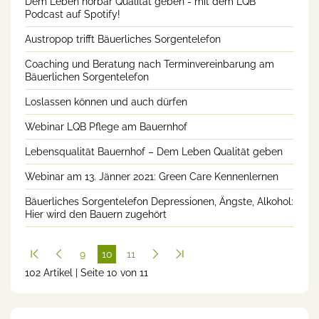
Dem Leben hörbar Qualität geben - mit dem LQB
Podcast auf Spotify!
Austropop trifft Bäuerliches Sorgentelefon
Coaching und Beratung nach Terminvereinbarung am
Bäuerlichen Sorgentelefon
Loslassen können und auch dürfen
Webinar LQB Pflege am Bauernhof
Lebensqualität Bauernhof – Dem Leben Qualität geben
Webinar am 13. Jänner 2021: Green Care Kennenlernen
Bäuerliches Sorgentelefon Depressionen, Ängste, Alkohol:
Hier wird den Bauern zugehört
9
10
11
102 Artikel | Seite 10 von 11
(cur
rent
)