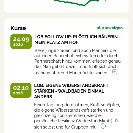
Kurse
alle anzeigen
LQB FOLLOW UP: PLÖTZLICH BÄUERIN -
24.09
MEIN PLATZ AM HOF
2026
Viele junge Frauen (und auch Männer), die
auf einen Bauernhof einheiraten oder durch
Partnerschaft hinzu kommen, erleben genau
das:Man gehört dazu – und fühlt sich doch
manchmal fremd.Man möchte seinen ...
LQB: EIGENE WIDERSTANDSKRAFT
02.10
STÄRKEN - WALDBADEN EINMAL
2026
ANDERS
Einen Tag lang durchatmen, Kraft schöpfen,
die eigene Widerstandskraft stärken und
gleichzeitig Tools erlernen, wie die
persönliche Resilienz (Widerstandskraft) für
sich selbst und für Gruppen mit ...