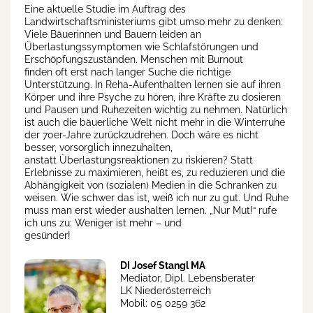
Eine aktuelle Studie im Auftrag des
Landwirtschaftsministeriums gibt umso mehr zu denken:
Viele Bäuerinnen und Bauern leiden an
Überlastungssymptomen wie Schlafstörungen und
Erschöpfungszuständen. Menschen mit Burnout
finden oft erst nach langer Suche die richtige
Unterstützung. In Reha-Aufenthalten lernen sie auf ihren
Körper und ihre Psyche zu hören, ihre Kräfte zu dosieren
und Pausen und Ruhezeiten wichtig zu nehmen. Natürlich
ist auch die bäuerliche Welt nicht mehr in die Winterruhe
der 70er-Jahre zurückzudrehen. Doch wäre es nicht
besser, vorsorglich innezuhalten,
anstatt Überlastungsreaktionen zu riskieren? Statt
Erlebnisse zu maximieren, heißt es, zu reduzieren und die
Abhängigkeit von (sozialen) Medien in die Schranken zu
weisen. Wie schwer das ist, weiß ich nur zu gut. Und Ruhe
muss man erst wieder aushalten lernen. „Nur Mut!“ rufe
ich uns zu: Weniger ist mehr – und
gesünder!
DI Josef Stangl MA
Mediator, Dipl. Lebensberater
LK Niederösterreich
Mobil: 05 0259 362