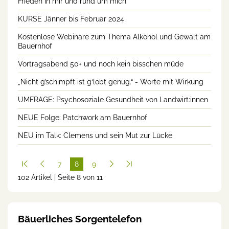
Frieden in mir und rund um mich
KURSE Jänner bis Februar 2024
Kostenlose Webinare zum Thema Alkohol und Gewalt am
Bauernhof
Vortragsabend 50+ und noch kein bisschen müde
„Nicht g’schimpft ist g‘lobt genug.“ - Worte mit Wirkung
UMFRAGE: Psychosoziale Gesundheit von Landwirt:innen
NEUE Folge: Patchwork am Bauernhof
NEU im Talk: Clemens und sein Mut zur Lücke
7
8
9
102 Artikel | Seite 8 von 11
(cur
rent
)
Bäuerliches Sorgentelefon