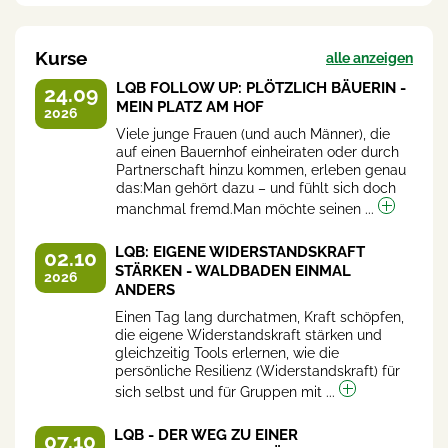
Kurse
alle anzeigen
LQB FOLLOW UP: PLÖTZLICH BÄUERIN -
24.09
MEIN PLATZ AM HOF
2026
Viele junge Frauen (und auch Männer), die
auf einen Bauernhof einheiraten oder durch
Partnerschaft hinzu kommen, erleben genau
das:Man gehört dazu – und fühlt sich doch
manchmal fremd.Man möchte seinen ...
LQB: EIGENE WIDERSTANDSKRAFT
02.10
STÄRKEN - WALDBADEN EINMAL
2026
ANDERS
Einen Tag lang durchatmen, Kraft schöpfen,
die eigene Widerstandskraft stärken und
gleichzeitig Tools erlernen, wie die
persönliche Resilienz (Widerstandskraft) für
sich selbst und für Gruppen mit ...
LQB - DER WEG ZU EINER
07.10