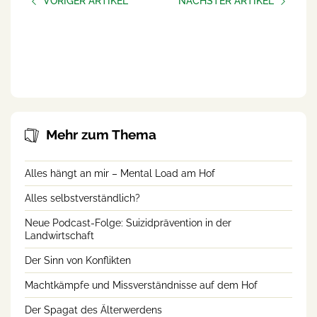
VORIGER ARTIKEL
NÄCHSTER ARTIKEL
Podcast-Folge: Faktor
Podcast-Folge: Hilfe holen
Mensch: zwischen
und Hilfe annehmen
Belastung, Verantwortung
und gute Wege für die
Schweinehaltung
Mehr zum Thema
Alles hängt an mir – Mental Load am Hof
Alles selbstverständlich?
Neue Podcast-Folge: Suizidprävention in der
Landwirtschaft
Der Sinn von Konflikten
Machtkämpfe und Missverständnisse auf dem Hof
Der Spagat des Älterwerdens