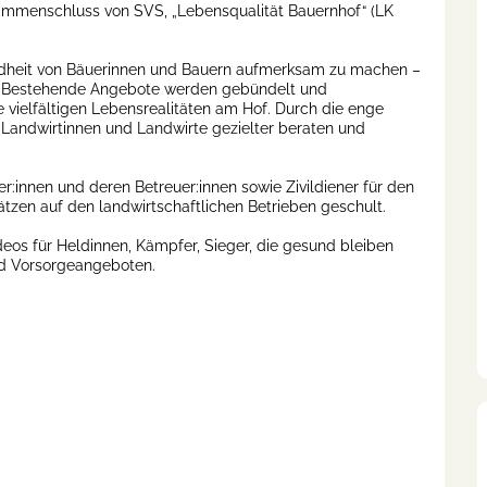
usammenschluss von SVS, „Lebensqualität Bauernhof“ (LK
undheit von Bäuerinnen und Bauern aufmerksam zu machen –
n. Bestehende Angebote werden gebündelt und
vielfältigen Lebensrealitäten am Hof. Durch die enge
Landwirtinnen und Landwirte gezielter beraten und
:innen und deren Betreuer:innen sowie Zivildiener für den
tzen auf den landwirtschaftlichen Betrieben geschult.
eos für Heldinnen, Kämpfer, Sieger, die gesund bleiben
nd Vorsorgeangeboten.