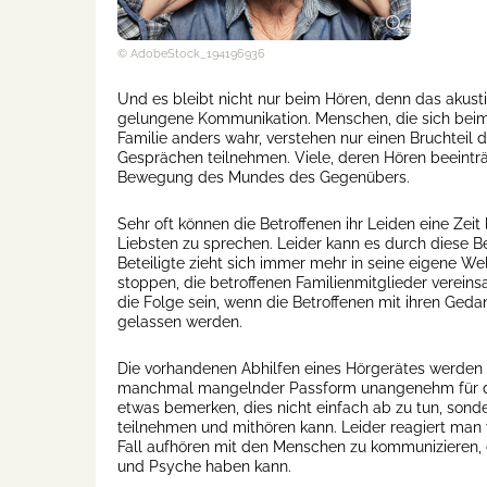
© AdobeStock_194196936
Und es bleibt nicht nur beim Hören, denn das akusti
gelungene Kommunikation. Menschen, die sich bei
Familie anders wahr, verstehen nur einen Bruchteil 
Gesprächen teilnehmen. Viele, deren Hören beeinträ
Bewegung des Mundes des Gegenübers.
Sehr oft können die Betroffenen ihr Leiden eine Zei
Liebsten zu sprechen. Leider kann es durch diese
Beteiligte zieht sich immer mehr in seine eigene We
stoppen, die betroffenen Familienmitglieder verein
die Folge sein, wenn die Betroffenen mit ihren Geda
gelassen werden.
Die vorhandenen Abhilfen eines Hörgerätes werden 
manchmal mangelnder Passform unangenehm für den 
etwas bemerken, dies nicht einfach ab zu tun, sond
teilnehmen und mithören kann. Leider reagiert man 
Fall aufhören mit den Menschen zu kommunizieren, 
und Psyche haben kann.