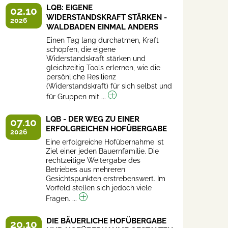
LQB: EIGENE
02.10
WIDERSTANDSKRAFT STÄRKEN -
2026
WALDBADEN EINMAL ANDERS
Einen Tag lang durchatmen, Kraft
schöpfen, die eigene
Widerstandskraft stärken und
gleichzeitig Tools erlernen, wie die
persönliche Resilienz
(Widerstandskraft) für sich selbst und
für Gruppen mit ...
LQB - DER WEG ZU EINER
07.10
ERFOLGREICHEN HOFÜBERGABE
2026
Eine erfolgreiche Hofübernahme ist
Ziel einer jeden Bauernfamilie. Die
rechtzeitige Weitergabe des
Betriebes aus mehreren
Gesichtspunkten erstrebenswert. Im
Vorfeld stellen sich jedoch viele
Fragen. ...
DIE BÄUERLICHE HOFÜBERGABE
20.10