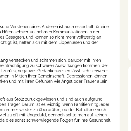
sche Verstehen eines Anderen ist auch essentiell für eine
m Hören schwertun, nehmen Kommunikationen in der
des Gesagten, und können so nicht mehr vollwertig an
chtigt ist, helfen sich mit dem Lippenlesen und der
t lang verstecken und schämen sich, darüber mit ihren
 Beeinträchtigung zu schweren Auswirkungen kommen: der
lt zurück, negatives Gedankenkreisen lässt sich schwerer
samen in Mitten ihrer Gemeinschaft. Depressionen können
nken und mit ihren Gefühlen wie Angst oder Trauer allein
oft aus Stolz zurückgewiesen und sind auch aufgrund
Träger. Darum ist es wichtig, wenn Familienmitglieder
ern immer wieder zu überprüfen, ob der Betroffene noch
viel zu oft mit Ungeduld, dennoch sollte man auf keinen
da dies sonst schwerwiegende Folgen für ihre Gesundheit