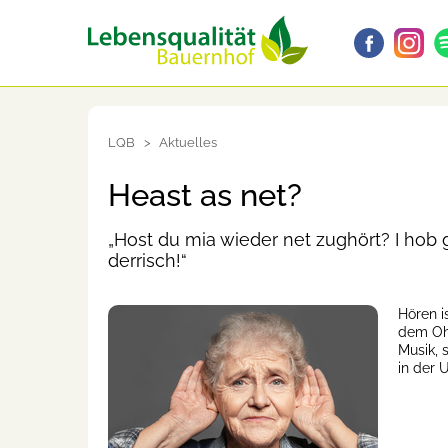
LQB
Aktuelles
Heast as net?
„Host du mia wieder net zughört? I hob gr
derrisch!“
Hören 
dem Ohr
Musik, 
in der 