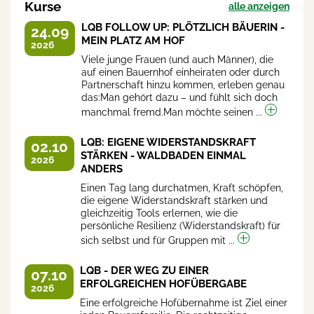
Kurse
alle anzeigen
LQB FOLLOW UP: PLÖTZLICH BÄUERIN -
24.09
MEIN PLATZ AM HOF
2026
Viele junge Frauen (und auch Männer), die
auf einen Bauernhof einheiraten oder durch
Partnerschaft hinzu kommen, erleben genau
das:Man gehört dazu – und fühlt sich doch
manchmal fremd.Man möchte seinen ...
LQB: EIGENE WIDERSTANDSKRAFT
02.10
STÄRKEN - WALDBADEN EINMAL
2026
ANDERS
Einen Tag lang durchatmen, Kraft schöpfen,
die eigene Widerstandskraft stärken und
gleichzeitig Tools erlernen, wie die
persönliche Resilienz (Widerstandskraft) für
sich selbst und für Gruppen mit ...
LQB - DER WEG ZU EINER
07.10
ERFOLGREICHEN HOFÜBERGABE
2026
Eine erfolgreiche Hofübernahme ist Ziel einer