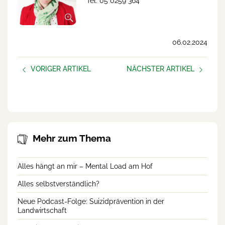
Tel. 05 0259 364
06.02.2024
VORIGER ARTIKEL
NÄCHSTER ARTIKEL
KURSE Februar und März
Ich liebe dich - und alles
2024
wird gut?
Mehr zum Thema
Alles hängt an mir – Mental Load am Hof
Alles selbstverständlich?
Neue Podcast-Folge: Suizidprävention in der
Landwirtschaft