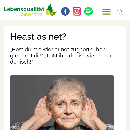
Heast as net?
„Host du mia wieder net zughört? I hob
gredt mit dir!“. „Laßt ihn, der ist wie immer
derrisch!“