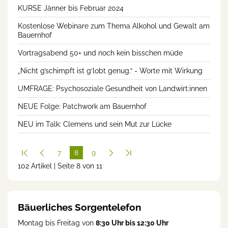
KURSE Jänner bis Februar 2024
Kostenlose Webinare zum Thema Alkohol und Gewalt am
Bauernhof
Vortragsabend 50+ und noch kein bisschen müde
„Nicht g’schimpft ist g‘lobt genug.“ - Worte mit Wirkung
UMFRAGE: Psychosoziale Gesundheit von Landwirt:innen
NEUE Folge: Patchwork am Bauernhof
NEU im Talk: Clemens und sein Mut zur Lücke
7
8
9
102 Artikel | Seite 8 von 11
(cur
rent
)
Bäuerliches Sorgentelefon
Montag bis Freitag von
8:30 Uhr bis 12:30 Uhr