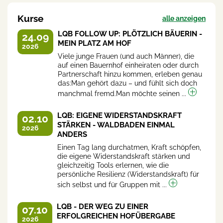
Kurse
alle anzeigen
LQB FOLLOW UP: PLÖTZLICH BÄUERIN -
24.09
MEIN PLATZ AM HOF
2026
Viele junge Frauen (und auch Männer), die
auf einen Bauernhof einheiraten oder durch
Partnerschaft hinzu kommen, erleben genau
das:Man gehört dazu – und fühlt sich doch
manchmal fremd.Man möchte seinen ...
LQB: EIGENE WIDERSTANDSKRAFT
02.10
STÄRKEN - WALDBADEN EINMAL
2026
ANDERS
Einen Tag lang durchatmen, Kraft schöpfen,
die eigene Widerstandskraft stärken und
gleichzeitig Tools erlernen, wie die
persönliche Resilienz (Widerstandskraft) für
sich selbst und für Gruppen mit ...
LQB - DER WEG ZU EINER
07.10
ERFOLGREICHEN HOFÜBERGABE
2026