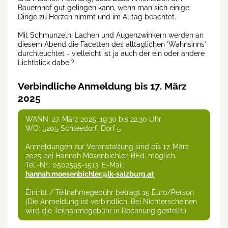
Bauernhof gut gelingen kann, wenn man sich einige
Dinge zu Herzen nimmt und im Alltag beachtet.
Mit Schmunzeln, Lachen und Augenzwinkern werden an
diesem Abend die Facetten des alltäglichen 'Wahnsinns'
durchleuchtet - vielleicht ist ja auch der ein oder andere
Lichtblick dabei?
Verbindliche Anmeldung bis 17. März
2025
WANN: 27. März 2025, 19:30 bis 22:30 Uhr
WO: 5205 Schleedorf, Dorf 5
Anmeldungen zur Veranstaltung sind bis 17. März
2025 bei Hannah Mösenbichler, BEd. möglich.
Tel.-Nr.: 0502595-1513, E-Mail:
hannah.moesenbichler@lk-salzburg.at
Eintritt / Teilnahmegebühr beträgt 15 Euro/Person
(Die Anmeldung ist verbindlich. Bei Nichterscheinen
wird die Teilnahmegebühr in Rechnung gestellt.)