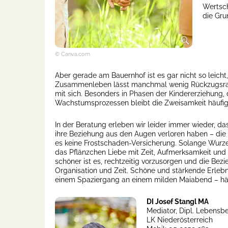
Wertsch
die Gru
© Canva.com
Aber gerade am Bauernhof ist es gar nicht so leich
Zusammenleben lässt manchmal wenig Rückzugsraum
mit sich. Besonders in Phasen der Kindererziehung, 
Wachstumsprozessen bleibt die Zweisamkeit häufig 
In der Beratung erleben wir leider immer wieder, da
ihre Beziehung aus den Augen verloren haben – die L
es keine Frostschaden-Versicherung. Solange Wurzel
das Pflänzchen Liebe mit Zeit, Aufmerksamkeit und
schöner ist es, rechtzeitig vorzusorgen und die Bez
Organisation und Zeit. Schöne und stärkende Erlebn
einem Spaziergang an einem milden Maiabend – h
DI Josef Stangl MA
Mediator, Dipl. Lebensbe
LK Niederösterreich