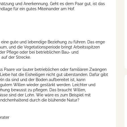
ätzung und Anerkennung. Geht es dem Paar gut, ist das
ndlage für ein gutes Miteinander am Hof.
t, eine gute und lebendige Beziehung zu führen. Das enge
, und die Vegetationsperiode bringt Arbeitsspitzen
der Pflege oder bei betrieblichen Bau- und
auf der Strecke.
ss Paare vor lauter betrieblichen oder familiären Zwängen
iebe hat die Eisheiligen nicht gut überstanden. Dafür gibt
n da sind und der Boden aufbereitet ist, kann
 gutem Willen wieder gestärkt werden. Leichter und
iehung bewusst zu pflegen. Das braucht Willen,
isse sind der Lohn. Wie wäre es zum Beispiel mit
ändchenhaltend durch die blühende Natur?
rater