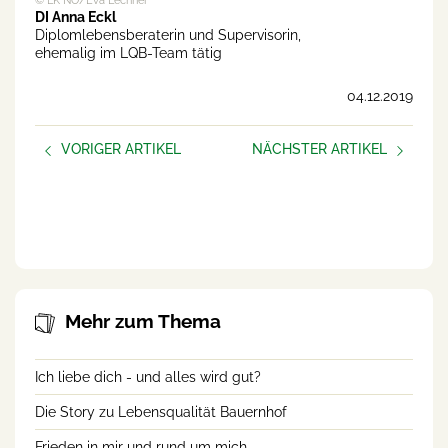
© LK NÖ/Eva Lechner
DI Anna Eckl
Diplomlebensberaterin und Supervisorin,
ehemalig im LQB-Team tätig
04.12.2019
VORIGER ARTIKEL
NÄCHSTER ARTIKEL
Bäuerliches Sorgentelefon
Möge ich glücklich sein
Depressionen, Ängste,
Alkohol: Hier wird den
Bauern zugehört
Mehr zum Thema
Ich liebe dich - und alles wird gut?
Die Story zu Lebensqualität Bauernhof
Frieden in mir und rund um mich