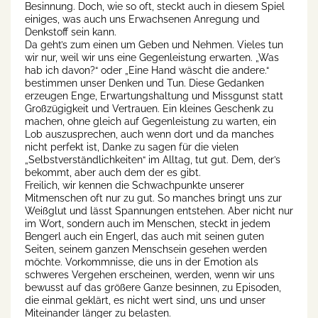
Besinnung. Doch, wie so oft, steckt auch in diesem Spiel
einiges, was auch uns Erwachsenen Anregung und
Denkstoff sein kann.
Da geht’s zum einen um Geben und Nehmen. Vieles tun
wir nur, weil wir uns eine Gegenleistung erwarten. „Was
hab ich davon?“ oder „Eine Hand wäscht die andere.“
bestimmen unser Denken und Tun. Diese Gedanken
erzeugen Enge, Erwartungshaltung und Missgunst statt
Großzügigkeit und Vertrauen. Ein kleines Geschenk zu
machen, ohne gleich auf Gegenleistung zu warten, ein
Lob auszusprechen, auch wenn dort und da manches
nicht perfekt ist, Danke zu sagen für die vielen
„Selbstverständlichkeiten“ im Alltag, tut gut. Dem, der’s
bekommt, aber auch dem der es gibt.
Freilich, wir kennen die Schwachpunkte unserer
Mitmenschen oft nur zu gut. So manches bringt uns zur
Weißglut und lässt Spannungen entstehen. Aber nicht nur
im Wort, sondern auch im Menschen, steckt in jedem
Bengerl auch ein Engerl, das auch mit seinen guten
Seiten, seinem ganzen Menschsein gesehen werden
möchte. Vorkommnisse, die uns in der Emotion als
schweres Vergehen erscheinen, werden, wenn wir uns
bewusst auf das größere Ganze besinnen, zu Episoden,
die einmal geklärt, es nicht wert sind, uns und unser
Miteinander länger zu belasten.