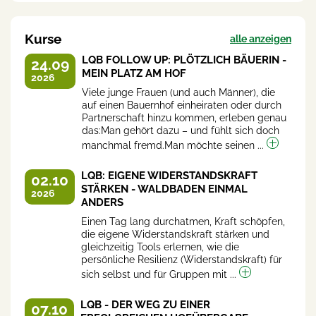
Kurse
alle anzeigen
LQB FOLLOW UP: PLÖTZLICH BÄUERIN -
24.09
MEIN PLATZ AM HOF
2026
Viele junge Frauen (und auch Männer), die
auf einen Bauernhof einheiraten oder durch
Partnerschaft hinzu kommen, erleben genau
das:Man gehört dazu – und fühlt sich doch
manchmal fremd.Man möchte seinen ...
LQB: EIGENE WIDERSTANDSKRAFT
02.10
STÄRKEN - WALDBADEN EINMAL
2026
ANDERS
Einen Tag lang durchatmen, Kraft schöpfen,
die eigene Widerstandskraft stärken und
gleichzeitig Tools erlernen, wie die
persönliche Resilienz (Widerstandskraft) für
sich selbst und für Gruppen mit ...
LQB - DER WEG ZU EINER
07.10