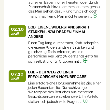
auf einen Bauernhof einheiraten oder durch
Partnerschaft hinzu kommen, erleben genau
das:Man gehört dazu – und fühlt sich doch
manchmal fremd.Man möchte seinen ...
LQB: EIGENE WIDERSTANDSKRAFT
02.10
STÄRKEN - WALDBADEN EINMAL
2026
ANDERS
Einen Tag lang durchatmen, Kraft schöpfen,
die eigene Widerstandskraft stärken und
gleichzeitig Tools erlernen, wie die
persönliche Resilienz (Widerstandskraft) für
sich selbst und für Gruppen mit ...
LQB - DER WEG ZU EINER
07.10
ERFOLGREICHEN HOFÜBERGABE
2026
Eine erfolgreiche Hofübernahme ist Ziel einer
jeden Bauernfamilie. Die rechtzeitige
Weitergabe des Betriebes aus mehreren
Gesichtspunkten erstrebenswert. Im Vorfeld
stellen sich jedoch viele Fragen. ...