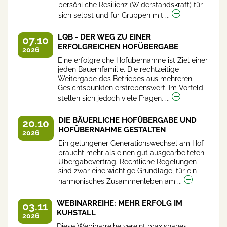
persönliche Resilienz (Widerstandskraft) für
sich selbst und für Gruppen mit ...
LQB - DER WEG ZU EINER
07.10
ERFOLGREICHEN HOFÜBERGABE
2026
Eine erfolgreiche Hofübernahme ist Ziel einer
jeden Bauernfamilie. Die rechtzeitige
Weitergabe des Betriebes aus mehreren
Gesichtspunkten erstrebenswert. Im Vorfeld
stellen sich jedoch viele Fragen. ...
DIE BÄUERLICHE HOFÜBERGABE UND
20.10
HOFÜBERNAHME GESTALTEN
2026
Ein gelungener Generationswechsel am Hof
braucht mehr als einen gut ausgearbeiteten
Übergabevertrag. Rechtliche Regelungen
sind zwar eine wichtige Grundlage, für ein
harmonisches Zusammenleben am ...
WEBINARREIHE: MEHR ERFOLG IM
03.11
KUHSTALL
2026
Diese Webinarreihe vereint praxisnahes