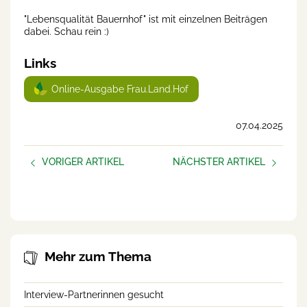
"Lebensqualität Bauernhof" ist mit einzelnen Beiträgen
dabei. Schau rein :)
Links
Online-Ausgabe Frau.Land.Hof
07.04.2025
VORIGER ARTIKEL
NÄCHSTER ARTIKEL
Neue Podcast-Folge: Eva
Partnerschaft und Ehe in der
erzählt ihre Geschichte
Landwirtschaft
Mehr zum Thema
Interview-Partnerinnen gesucht