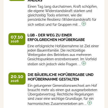
ANDERS
Einen Tag lang durchatmen, Kraft schöpfen,
die eigene Widerstandskraft stärken und
gleichzeitig Tools erlernen, wie die
persönliche Resilienz (Widerstandskraft) für
sich selbst und für Gruppen mit ...
LQB - DER WEG ZU EINER
07.10
ERFOLGREICHEN HOFÜBERGABE
2026
Eine erfolgreiche Hofübernahme ist Ziel einer
jeden Bauernfamilie. Die rechtzeitige
Weitergabe des Betriebes aus mehreren
Gesichtspunkten erstrebenswert. Im Vorfeld
stellen sich jedoch viele Fragen. ...
DIE BÄUERLICHE HOFÜBERGABE UND
20.10
HOFÜBERNAHME GESTALTEN
2026
Ein gelungener Generationswechsel am Hof
braucht mehr als einen gut ausgearbeiteten
Übergabevertrag. Rechtliche Regelungen
sind zwar eine wichtige Grundlage, für ein
harmonisches Zusammenleben am ...