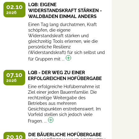
LQB: EIGENE
02.10
WIDERSTANDSKRAFT STÄRKEN -
2026
WALDBADEN EINMAL ANDERS
Einen Tag lang durchatmen, Kraft
schöpfen, die eigene
Widerstandskraft stärken und
gleichzeitig Tools erlernen, wie die
persönliche Resilienz
(Widerstandskraft) für sich selbst und
für Gruppen mit ...
LQB - DER WEG ZU EINER
07.10
ERFOLGREICHEN HOFÜBERGABE
2026
Eine erfolgreiche Hofübernahme ist
Ziel einer jeden Bauernfamilie. Die
rechtzeitige Weitergabe des
Betriebes aus mehreren
Gesichtspunkten erstrebenswert. Im
Vorfeld stellen sich jedoch viele
Fragen. ...
DIE BÄUERLICHE HOFÜBERGABE
20.10