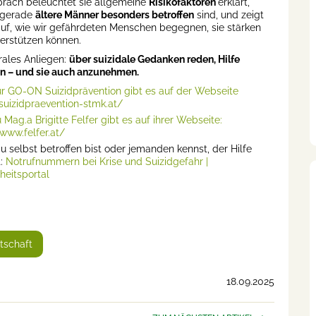
räch beleuchtet sie allgemeine
Risikofaktoren
erklärt,
gerade
ältere Männer besonders betroffen
sind, und zeigt
f, wie wir gefährdeten Menschen begegnen, sie stärken
erstützen können.
trales Anliegen:
über suizidale Gedanken reden, Hilfe
n – und sie auch anzunehmen.
ur GO-ON Suizidprävention gibt es auf der Webseite
/suizidpraevention-stmk.at/⁠
 Mag.a Brigitte Felfer gibt es auf ihrer Webseite:
www.felfer.at/⁠
 selbst betroffen bist oder jemanden kennst, der Hilfe
t:
Notrufnummern bei Krise und Suizidgefahr |
eitsportal
tschaft
18.09.2025