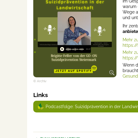
Im Gesp
warum 
Wege au
und unt
Ihr zen
anbiete
⁠Mehr z
https:/
⁠Mehr zu
https://
Wenn du
brauch
Gesundh
© Archiv
Links
Podcastfolge: Suizidprävention in der Landwir