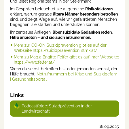
und leitet Regionalteams in der Steiermark.
Im Gespräch beleuchtet sie allgemeine
Risikofaktoren
erklärt, warum gerade
ältere Männer besonders betroffen
sind, und zeigt Wege auf, wie wir gefährdeten Menschen
begegnen, sie stärken und unterstützen können.
Ihr zentrales Anliegen:
über suizidale Gedanken reden,
Hilfe anbieten – und sie auch anzunehmen.
⁠Mehr zur GO-ON Suizidprävention gibt es auf der
Webseite https://suizidpraevention-stmk.at/⁠
⁠Mehr zu Mag.a Brigitte Felfer gibt es auf ihrer Webseite:
https://www.felfer.at/⁠
Wenn du selbst betroffen bist oder jemanden kennst, der
Hilfe braucht:
Notrufnummern bei Krise und Suizidgefahr
| Gesundheitsportal
Links
Podcastfolge: Suizidprävention in der
Landwirtschaft
18.09.2025