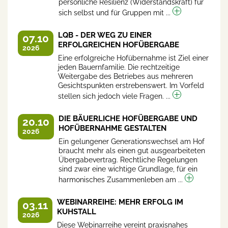
persönliche Resilienz (Widerstandskraft) für
sich selbst und für Gruppen mit ...
LQB - DER WEG ZU EINER
07.10
ERFOLGREICHEN HOFÜBERGABE
2026
Eine erfolgreiche Hofübernahme ist Ziel einer
jeden Bauernfamilie. Die rechtzeitige
Weitergabe des Betriebes aus mehreren
Gesichtspunkten erstrebenswert. Im Vorfeld
stellen sich jedoch viele Fragen. ...
DIE BÄUERLICHE HOFÜBERGABE UND
20.10
HOFÜBERNAHME GESTALTEN
2026
Ein gelungener Generationswechsel am Hof
braucht mehr als einen gut ausgearbeiteten
Übergabevertrag. Rechtliche Regelungen
sind zwar eine wichtige Grundlage, für ein
harmonisches Zusammenleben am ...
WEBINARREIHE: MEHR ERFOLG IM
03.11
KUHSTALL
2026
Diese Webinarreihe vereint praxisnahes