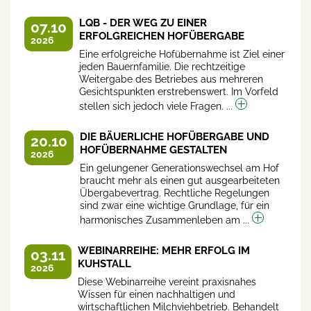
LQB - DER WEG ZU EINER
07.10
ERFOLGREICHEN HOFÜBERGABE
2026
Eine erfolgreiche Hofübernahme ist Ziel einer
jeden Bauernfamilie. Die rechtzeitige
Weitergabe des Betriebes aus mehreren
Gesichtspunkten erstrebenswert. Im Vorfeld
stellen sich jedoch viele Fragen. ...
DIE BÄUERLICHE HOFÜBERGABE UND
20.10
HOFÜBERNAHME GESTALTEN
2026
Ein gelungener Generationswechsel am Hof
braucht mehr als einen gut ausgearbeiteten
Übergabevertrag. Rechtliche Regelungen
sind zwar eine wichtige Grundlage, für ein
harmonisches Zusammenleben am ...
WEBINARREIHE: MEHR ERFOLG IM
03.11
KUHSTALL
2026
Diese Webinarreihe vereint praxisnahes
Wissen für einen nachhaltigen und
wirtschaftlichen Milchviehbetrieb. Behandelt