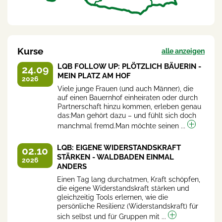
Kurse
alle anzeigen
LQB FOLLOW UP: PLÖTZLICH BÄUERIN -
24.09
MEIN PLATZ AM HOF
2026
Viele junge Frauen (und auch Männer), die
auf einen Bauernhof einheiraten oder durch
Partnerschaft hinzu kommen, erleben genau
das:Man gehört dazu – und fühlt sich doch
manchmal fremd.Man möchte seinen ...
LQB: EIGENE WIDERSTANDSKRAFT
02.10
STÄRKEN - WALDBADEN EINMAL
2026
ANDERS
Einen Tag lang durchatmen, Kraft schöpfen,
die eigene Widerstandskraft stärken und
gleichzeitig Tools erlernen, wie die
persönliche Resilienz (Widerstandskraft) für
sich selbst und für Gruppen mit ...