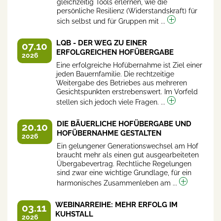
gleichzeitig Tools erlernen, wie die
persönliche Resilienz (Widerstandskraft) für
sich selbst und für Gruppen mit ...
LQB - DER WEG ZU EINER
07.10
ERFOLGREICHEN HOFÜBERGABE
2026
Eine erfolgreiche Hofübernahme ist Ziel einer
jeden Bauernfamilie. Die rechtzeitige
Weitergabe des Betriebes aus mehreren
Gesichtspunkten erstrebenswert. Im Vorfeld
stellen sich jedoch viele Fragen. ...
DIE BÄUERLICHE HOFÜBERGABE UND
20.10
HOFÜBERNAHME GESTALTEN
2026
Ein gelungener Generationswechsel am Hof
braucht mehr als einen gut ausgearbeiteten
Übergabevertrag. Rechtliche Regelungen
sind zwar eine wichtige Grundlage, für ein
harmonisches Zusammenleben am ...
WEBINARREIHE: MEHR ERFOLG IM
03.11
KUHSTALL
2026