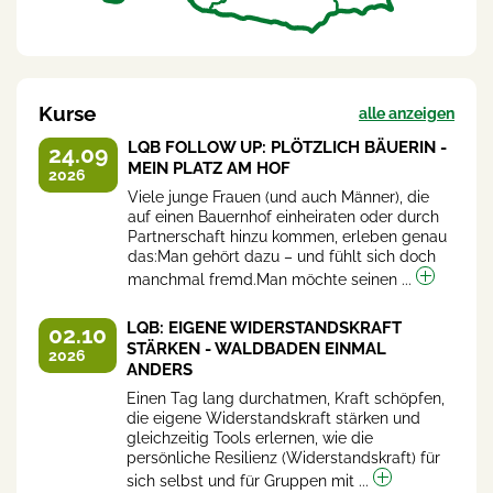
Kurse
alle anzeigen
LQB FOLLOW UP: PLÖTZLICH BÄUERIN -
24.09
MEIN PLATZ AM HOF
2026
Viele junge Frauen (und auch Männer), die
auf einen Bauernhof einheiraten oder durch
Partnerschaft hinzu kommen, erleben genau
das:Man gehört dazu – und fühlt sich doch
manchmal fremd.Man möchte seinen ...
LQB: EIGENE WIDERSTANDSKRAFT
02.10
STÄRKEN - WALDBADEN EINMAL
2026
ANDERS
Einen Tag lang durchatmen, Kraft schöpfen,
die eigene Widerstandskraft stärken und
gleichzeitig Tools erlernen, wie die
persönliche Resilienz (Widerstandskraft) für
sich selbst und für Gruppen mit ...