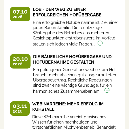
LQB - DER WEG ZU EINER
07.10
ERFOLGREICHEN HOFÜBERGABE
2026
Eine erfolgreiche Hofübernahme ist Ziel einer
jeden Bauernfamilie. Die rechtzeitige
Weitergabe des Betriebes aus mehreren
Gesichtspunkten erstrebenswert. Im Vorfeld
stellen sich jedoch viele Fragen. ...
DIE BÄUERLICHE HOFÜBERGABE UND
20.10
HOFÜBERNAHME GESTALTEN
2026
Ein gelungener Generationswechsel am Hof
braucht mehr als einen gut ausgearbeiteten
Übergabevertrag. Rechtliche Regelungen
sind zwar eine wichtige Grundlage, für ein
harmonisches Zusammenleben am ...
WEBINARREIHE: MEHR ERFOLG IM
03.11
KUHSTALL
2026
Diese Webinarreihe vereint praxisnahes
Wissen für einen nachhaltigen und
wirtschaftlichen Milchviehbetrieb. Behandelt