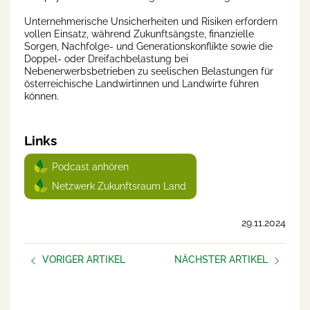
Unternehmerische Unsicherheiten und Risiken erfordern
vollen Einsatz, während Zukunftsängste, finanzielle
Sorgen, Nachfolge- und Generationskonflikte sowie die
Doppel- oder Dreifachbelastung bei
Nebenerwerbsbetrieben zu seelischen Belastungen für
österreichische Landwirtinnen und Landwirte führen
können.
Links
Podcast anhören
Netzwerk Zukunftsraum Land
29.11.2024
VORIGER ARTIKEL
NÄCHSTER ARTIKEL
Umfrage für ein
Beziehungen sind nicht
zukunftsfähiges Leben am
einfach
Hof!