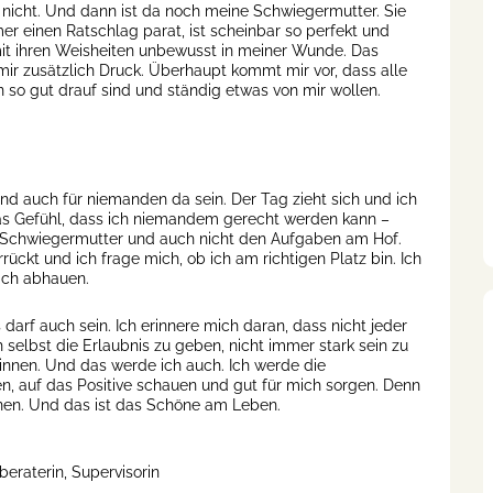
 nicht. Und dann ist da noch meine Schwiegermutter. Sie
er einen Ratschlag parat, ist scheinbar so perfekt und
it ihren Weisheiten unbewusst in meiner Wunde. Das
ir zusätzlich Druck. Überhaupt kommt mir vor, dass alle
 so gut drauf sind und ständig etwas von mir wollen.
d auch für niemanden da sein. Der Tag zieht sich und ich
 das Gefühl, dass ich niemandem gerecht werden kann –
Schwiegermutter und auch nicht den Aufgaben am Hof.
ückt und ich frage mich, ob ich am richtigen Platz bin. Ich
ach abhauen.
darf auch sein. Ich erinnere mich daran, dass nicht jeder
 selbst die Erlaubnis zu geben, nicht immer stark sein zu
innen. Und das werde ich auch. Ich werde die
, auf das Positive schauen und gut für mich sorgen. Denn
nnen. Und das ist das Schöne am Leben.
beraterin, Supervisorin