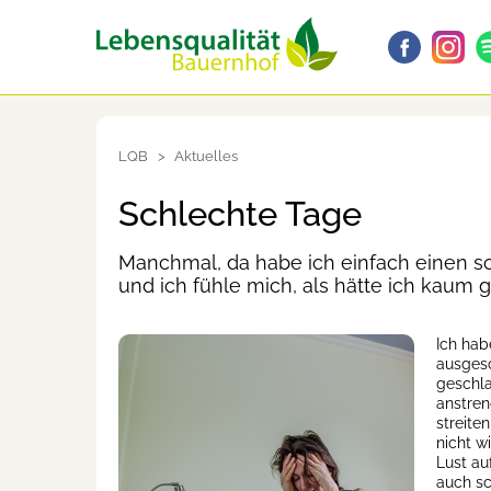
LQB
Aktuelles
Schlechte Tage
Manchmal, da habe ich einfach einen sch
und ich fühle mich, als hätte ich kaum 
Ich hab
ausgesc
geschla
anstre
streite
nicht w
Lust au
auch sc