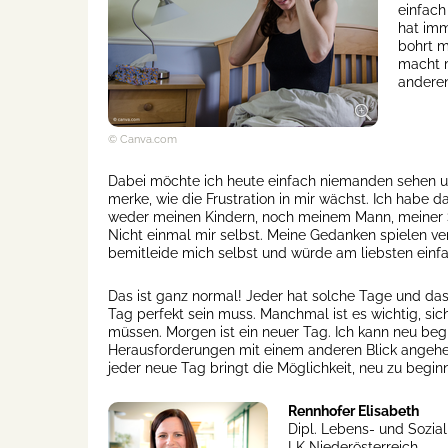
einfach
hat imm
bohrt m
macht m
anderen
© Canva.com
Dabei möchte ich heute einfach niemanden sehen un
merke, wie die Frustration in mir wächst. Ich habe
weder meinen Kindern, noch meinem Mann, meiner 
Nicht einmal mir selbst. Meine Gedanken spielen verr
bemitleide mich selbst und würde am liebsten einf
Das ist ganz normal! Jeder hat solche Tage und das 
Tag perfekt sein muss. Manchmal ist es wichtig, sich
müssen. Morgen ist ein neuer Tag. Ich kann neu beg
Herausforderungen mit einem anderen Blick angehen
jeder neue Tag bringt die Möglichkeit, neu zu begi
Rennhofer Elisabeth
Dipl. Lebens- und Sozial
LK Niederösterreich