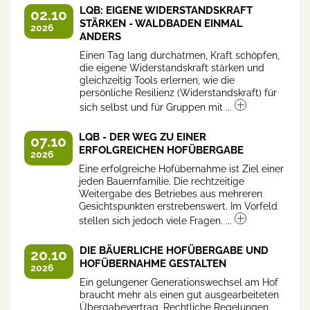
LQB: EIGENE WIDERSTANDSKRAFT
02.10
STÄRKEN - WALDBADEN EINMAL
2026
ANDERS
Einen Tag lang durchatmen, Kraft schöpfen,
die eigene Widerstandskraft stärken und
gleichzeitig Tools erlernen, wie die
persönliche Resilienz (Widerstandskraft) für
sich selbst und für Gruppen mit ...
LQB - DER WEG ZU EINER
07.10
ERFOLGREICHEN HOFÜBERGABE
2026
Eine erfolgreiche Hofübernahme ist Ziel einer
jeden Bauernfamilie. Die rechtzeitige
Weitergabe des Betriebes aus mehreren
Gesichtspunkten erstrebenswert. Im Vorfeld
stellen sich jedoch viele Fragen. ...
DIE BÄUERLICHE HOFÜBERGABE UND
20.10
HOFÜBERNAHME GESTALTEN
2026
Ein gelungener Generationswechsel am Hof
braucht mehr als einen gut ausgearbeiteten
Übergabevertrag. Rechtliche Regelungen