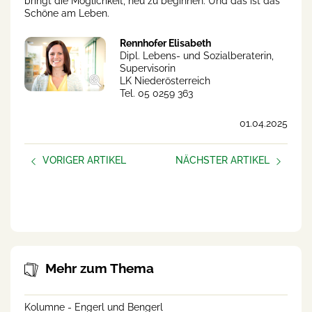
bringt die Möglichkeit, neu zu beginnen. Und das ist das
Schöne am Leben.
Rennhofer Elisabeth
Dipl. Lebens- und Sozialberaterin,
Supervisorin
LK Niederösterreich
Tel. 05 0259 363
01.04.2025
VORIGER ARTIKEL
NÄCHSTER ARTIKEL
Alles rund um die
Neue Podcast-Folge
Hofübergabe/-nahme bei
der Wieselburger Messe
Mehr zum Thema
Kolumne - Engerl und Bengerl