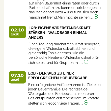
auf einen Bauernhof einheiraten oder durch
Partnerschaft hinzu kommen, erleben genau
das:Man gehört dazu – und fühlt sich doch
manchmal fremd.Man möchte seinen ...
LQB: EIGENE WIDERSTANDSKRAFT
02.10
STÄRKEN - WALDBADEN EINMAL
2026
ANDERS
Einen Tag lang durchatmen, Kraft schöpfen,
die eigene Widerstandskraft stärken und
gleichzeitig Tools erlernen, wie die
persönliche Resilienz (Widerstandskraft) für
sich selbst und für Gruppen mit ...
LQB - DER WEG ZU EINER
07.10
ERFOLGREICHEN HOFÜBERGABE
2026
Eine erfolgreiche Hofübernahme ist Ziel einer
jeden Bauernfamilie. Die rechtzeitige
Weitergabe des Betriebes aus mehreren
Gesichtspunkten erstrebenswert. Im Vorfeld
stellen sich jedoch viele Fragen. ...