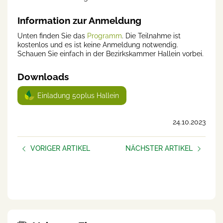
Information zur Anmeldung
Unten finden Sie das
Programm
. Die Teilnahme ist
kostenlos und es ist keine Anmeldung notwendig.
Schauen Sie einfach in der Bezirkskammer Hallein vorbei.
Downloads
Einladung 50plus Hallein
24.10.2023
VORIGER ARTIKEL
NÄCHSTER ARTIKEL
Kostenlose Webinare zum
„Nicht g’schimpft ist g‘lobt
Thema Alkohol und Gewalt
genug.“ - Worte mit Wirkung
am Bauernhof