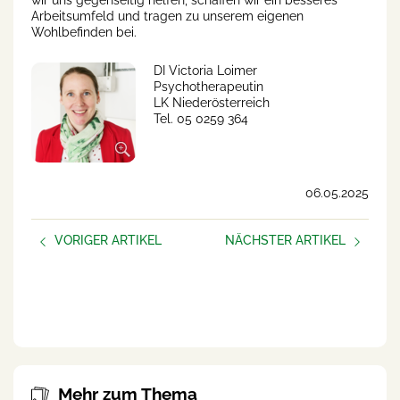
wir uns gegenseitig helfen, schaffen wir ein besseres
Arbeitsumfeld und tragen zu unserem eigenen
Wohlbefinden bei.
DI Victoria Loimer
Psychotherapeutin
LK Niederösterreich
Tel. 05 0259 364
06.05.2025
VORIGER ARTIKEL
NÄCHSTER ARTIKEL
Die neue interaktive
Neue Podcast-Folge: Eva
Hofübernahme/Hofübergab
erzählt ihre Geschichte
e Broschüre der Landjugend
Österreich ist da!
Mehr zum Thema