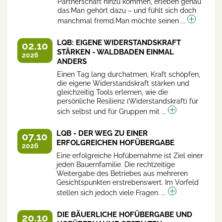
Partnerschaft hinzu kommen, erleben genau
das:Man gehört dazu – und fühlt sich doch
manchmal fremd.Man möchte seinen ...
LQB: EIGENE WIDERSTANDSKRAFT
02.10
STÄRKEN - WALDBADEN EINMAL
2026
ANDERS
Einen Tag lang durchatmen, Kraft schöpfen,
die eigene Widerstandskraft stärken und
gleichzeitig Tools erlernen, wie die
persönliche Resilienz (Widerstandskraft) für
sich selbst und für Gruppen mit ...
LQB - DER WEG ZU EINER
07.10
ERFOLGREICHEN HOFÜBERGABE
2026
Eine erfolgreiche Hofübernahme ist Ziel einer
jeden Bauernfamilie. Die rechtzeitige
Weitergabe des Betriebes aus mehreren
Gesichtspunkten erstrebenswert. Im Vorfeld
stellen sich jedoch viele Fragen. ...
DIE BÄUERLICHE HOFÜBERGABE UND
20.10