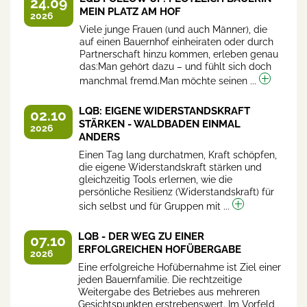
24.09
MEIN PLATZ AM HOF
2026
Viele junge Frauen (und auch Männer), die
auf einen Bauernhof einheiraten oder durch
Partnerschaft hinzu kommen, erleben genau
das:Man gehört dazu – und fühlt sich doch
manchmal fremd.Man möchte seinen ...
LQB: EIGENE WIDERSTANDSKRAFT
02.10
STÄRKEN - WALDBADEN EINMAL
2026
ANDERS
Einen Tag lang durchatmen, Kraft schöpfen,
die eigene Widerstandskraft stärken und
gleichzeitig Tools erlernen, wie die
persönliche Resilienz (Widerstandskraft) für
sich selbst und für Gruppen mit ...
LQB - DER WEG ZU EINER
07.10
ERFOLGREICHEN HOFÜBERGABE
2026
Eine erfolgreiche Hofübernahme ist Ziel einer
jeden Bauernfamilie. Die rechtzeitige
Weitergabe des Betriebes aus mehreren
Gesichtspunkten erstrebenswert. Im Vorfeld