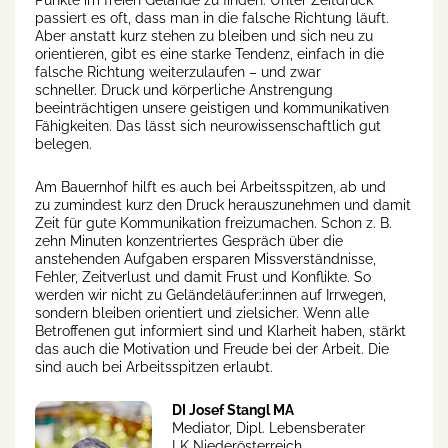
Punkte im freien Gelände zu finden. Unter Zeitdruck
passiert es oft, dass man in die falsche Richtung läuft.
Aber anstatt kurz stehen zu bleiben und sich neu zu
orientieren, gibt es eine starke Tendenz, einfach in die
falsche Richtung weiterzulaufen – und zwar
schneller. Druck und körperliche Anstrengung
beeinträchtigen unsere geistigen und kommunikativen
Fähigkeiten. Das lässt sich neurowissenschaftlich gut
belegen.
Am Bauernhof hilft es auch bei Arbeitsspitzen, ab und
zu zumindest kurz den Druck herauszunehmen und damit
Zeit für gute Kommunikation freizumachen. Schon z. B.
zehn Minuten konzentriertes Gespräch über die
anstehenden Aufgaben ersparen Missverständnisse,
Fehler, Zeitverlust und damit Frust und Konflikte. So
werden wir nicht zu Geländeläufer:innen auf Irrwegen,
sondern bleiben orientiert und zielsicher. Wenn alle
Betroffenen gut informiert sind und Klarheit haben, stärkt
das auch die Motivation und Freude bei der Arbeit. Die
sind auch bei Arbeitsspitzen erlaubt.
DI Josef Stangl MA
Mediator, Dipl. Lebensberater
LK Niederösterreich