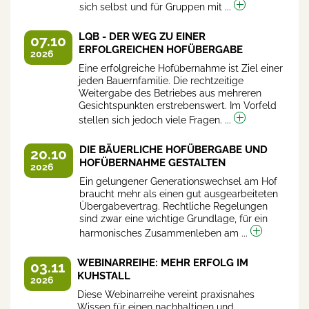
sich selbst und für Gruppen mit ...
LQB - DER WEG ZU EINER
07.10
ERFOLGREICHEN HOFÜBERGABE
2026
Eine erfolgreiche Hofübernahme ist Ziel einer
jeden Bauernfamilie. Die rechtzeitige
Weitergabe des Betriebes aus mehreren
Gesichtspunkten erstrebenswert. Im Vorfeld
stellen sich jedoch viele Fragen. ...
DIE BÄUERLICHE HOFÜBERGABE UND
20.10
HOFÜBERNAHME GESTALTEN
2026
Ein gelungener Generationswechsel am Hof
braucht mehr als einen gut ausgearbeiteten
Übergabevertrag. Rechtliche Regelungen
sind zwar eine wichtige Grundlage, für ein
harmonisches Zusammenleben am ...
WEBINARREIHE: MEHR ERFOLG IM
03.11
KUHSTALL
2026
Diese Webinarreihe vereint praxisnahes
Wissen für einen nachhaltigen und