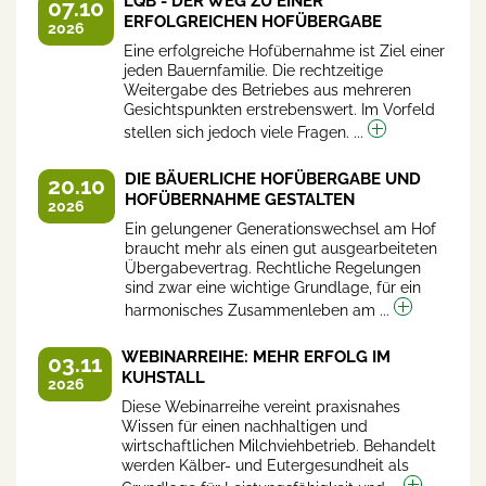
LQB - DER WEG ZU EINER
07.10
ERFOLGREICHEN HOFÜBERGABE
2026
Eine erfolgreiche Hofübernahme ist Ziel einer
jeden Bauernfamilie. Die rechtzeitige
Weitergabe des Betriebes aus mehreren
Gesichtspunkten erstrebenswert. Im Vorfeld
stellen sich jedoch viele Fragen. ...
DIE BÄUERLICHE HOFÜBERGABE UND
20.10
HOFÜBERNAHME GESTALTEN
2026
Ein gelungener Generationswechsel am Hof
braucht mehr als einen gut ausgearbeiteten
Übergabevertrag. Rechtliche Regelungen
sind zwar eine wichtige Grundlage, für ein
harmonisches Zusammenleben am ...
WEBINARREIHE: MEHR ERFOLG IM
03.11
KUHSTALL
2026
Diese Webinarreihe vereint praxisnahes
Wissen für einen nachhaltigen und
wirtschaftlichen Milchviehbetrieb. Behandelt
werden Kälber- und Eutergesundheit als