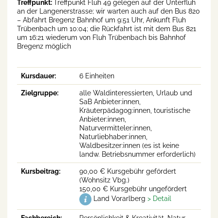
Treffpunkt:
Treffpunkt Fluh 49 gelegen auf der Unterfluh
an der Langenerstrasse; wir warten auch auf den Bus 820
– Abfahrt Bregenz Bahnhof um 9:51 Uhr, Ankunft Fluh
Trübenbach um 10:04; die Rückfahrt ist mit dem Bus 821
um 16:21 wiederum von Fluh Trübenbach bis Bahnhof
Bregenz möglich
Kursdauer:
6 Einheiten
Zielgruppe:
alle Waldinteressierten, Urlaub und
SaB Anbieter:innen,
Kräuterpädagog:innen, touristische
Anbieter:innen,
Naturvermitteler:innen,
Naturliebhaber:innen,
Waldbesitzer:innen (es ist keine
landw. Betriebsnummer erforderlich)
Kursbeitrag:
90,00 € Kursgebühr gefördert
(Wohnsitz Vbg.)
150,00 € Kursgebühr ungefördert
Land Vorarlberg