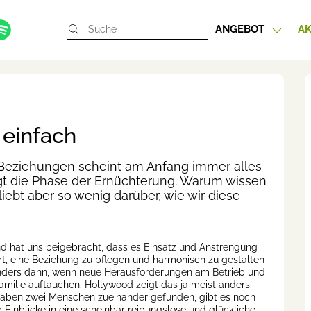
ANGEBOT
AK
 einfach
 Beziehungen scheint am Anfang immer alles
gt die Phase der Ernüchterung. Warum wissen
ebt aber so wenig darüber, wie wir diese
 hat uns beigebracht, dass es Einsatz und Anstrengung
rt, eine Beziehung zu pflegen und harmonisch zu gestalten
ders dann, wenn neue Herausforderungen am Betrieb und
Familie auftauchen. Hollywood zeigt das ja meist anders:
ben zwei Menschen zueinander gefunden, gibt es noch
r Einblicke in eine scheinbar reibungslose und glückliche