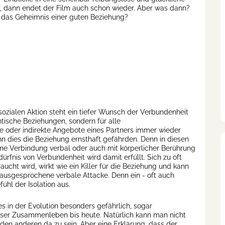
, dann endet der Film auch schon wieder. Aber was dann?
 das Geheimnis einer guten Beziehung?
 sozialen Aktion steht ein tiefer Wunsch der Verbundenheit
ntische Beziehungen, sondern für alle
 oder indirekte Angebote eines Partners immer wieder
nn dies die Beziehung ernsthaft gefährden. Denn in diesen
ne Verbindung verbal oder auch mit körperlicher Berührung
ürfnis von Verbundenheit wird damit erfüllt. Sich zu oft
t wird, wirkt wie ein Killer für die Beziehung und kann
t ausgesprochene verbale Attacke. Denn ein - oft auch
hl der Isolation aus.
es in der Evolution besonders gefährlich, sogar
nser Zusammenleben bis heute. Natürlich kann man nicht
 den anderen da zu sein. Aber eine Erklärung, dass der