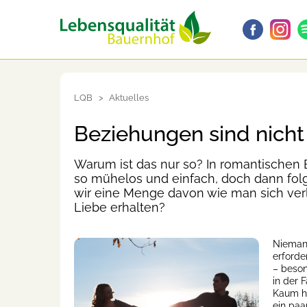
LQB
Aktuelles
Beziehungen sind nicht
Warum ist das nur so? In romantischen
so mühelos und einfach, doch dann fol
wir eine Menge davon wie man sich verli
Liebe erhalten?
Niemand
erforde
– beson
in der 
Kaum ha
ein paa