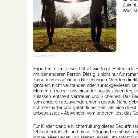
Zukunft
Was ist
© Canva.com
Experten lösen dieses Rätsel wie folgt: Hinter jeder
mit der anderen Person. Dies gilt nicht nur für roma
zwischenmenschlichen Beziehungen. Werden direkte
ignoriert, nicht verstanden oder zurückgewiesen, ka
Momenten wo wir uns einander positiv zuwenden, ei
zulassen, entsteht Vertrauen und Sicherheit. Das Bed
vom anderen abzuwenden, wenn gerade Nähe gebrauch
schmerzhafter und gefährlicher sein, als eine direk
unbewusstes - Abwenden vom anderen, löst das Gefü
Für Kinder war die Nichterfüllung dieses Bedürfniss
lebensbedrohlich, und diese Prägung beeinflusst u
immer alles liegen und stehen lassen, um sofort für