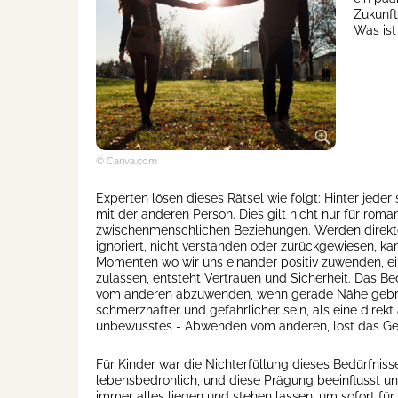
Zukunft
Was ist
© Canva.com
Experten lösen dieses Rätsel wie folgt: Hinter jeder
mit der anderen Person. Dies gilt nicht nur für roma
zwischenmenschlichen Beziehungen. Werden direkte
ignoriert, nicht verstanden oder zurückgewiesen, ka
Momenten wo wir uns einander positiv zuwenden, ei
zulassen, entsteht Vertrauen und Sicherheit. Das Bed
vom anderen abzuwenden, wenn gerade Nähe gebrauch
schmerzhafter und gefährlicher sein, als eine direk
unbewusstes - Abwenden vom anderen, löst das Gefü
Für Kinder war die Nichterfüllung dieses Bedürfniss
lebensbedrohlich, und diese Prägung beeinflusst u
immer alles liegen und stehen lassen, um sofort für