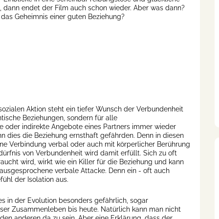
, dann endet der Film auch schon wieder. Aber was dann?
 das Geheimnis einer guten Beziehung?
 sozialen Aktion steht ein tiefer Wunsch der Verbundenheit
ntische Beziehungen, sondern für alle
 oder indirekte Angebote eines Partners immer wieder
nn dies die Beziehung ernsthaft gefährden. Denn in diesen
ne Verbindung verbal oder auch mit körperlicher Berührung
ürfnis von Verbundenheit wird damit erfüllt. Sich zu oft
t wird, wirkt wie ein Killer für die Beziehung und kann
t ausgesprochene verbale Attacke. Denn ein - oft auch
hl der Isolation aus.
es in der Evolution besonders gefährlich, sogar
nser Zusammenleben bis heute. Natürlich kann man nicht
 den anderen da zu sein. Aber eine Erklärung, dass der