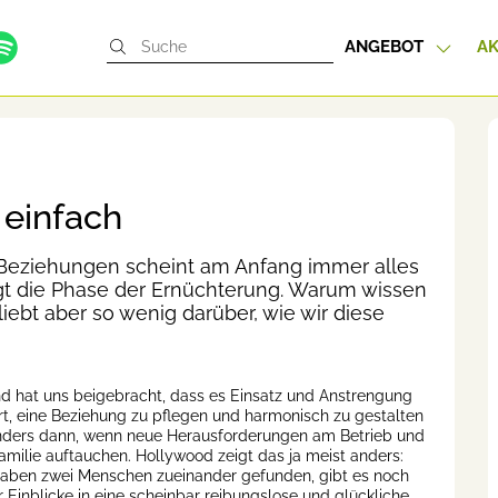
ANGEBOT
AK
 einfach
 Beziehungen scheint am Anfang immer alles
gt die Phase der Ernüchterung. Warum wissen
ebt aber so wenig darüber, wie wir diese
 hat uns beigebracht, dass es Einsatz und Anstrengung
rt, eine Beziehung zu pflegen und harmonisch zu gestalten
ders dann, wenn neue Herausforderungen am Betrieb und
Familie auftauchen. Hollywood zeigt das ja meist anders:
ben zwei Menschen zueinander gefunden, gibt es noch
r Einblicke in eine scheinbar reibungslose und glückliche