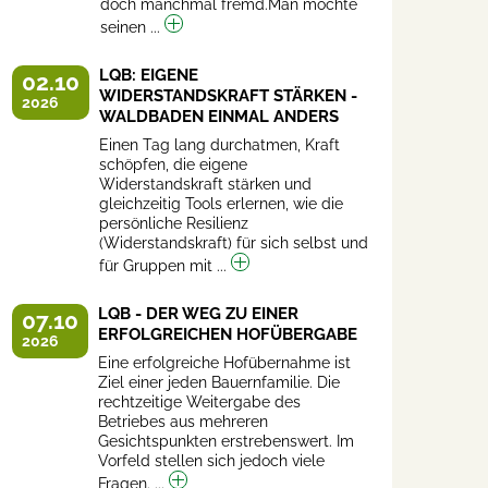
doch manchmal fremd.Man möchte
seinen ...
LQB: EIGENE
02.10
WIDERSTANDSKRAFT STÄRKEN -
2026
WALDBADEN EINMAL ANDERS
Einen Tag lang durchatmen, Kraft
schöpfen, die eigene
Widerstandskraft stärken und
gleichzeitig Tools erlernen, wie die
persönliche Resilienz
(Widerstandskraft) für sich selbst und
für Gruppen mit ...
LQB - DER WEG ZU EINER
07.10
ERFOLGREICHEN HOFÜBERGABE
2026
Eine erfolgreiche Hofübernahme ist
Ziel einer jeden Bauernfamilie. Die
rechtzeitige Weitergabe des
Betriebes aus mehreren
Gesichtspunkten erstrebenswert. Im
Vorfeld stellen sich jedoch viele
Fragen. ...