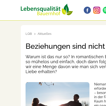
LQB
Aktuelles
Beziehungen sind nicht
Warum ist das nur so? In romantischen
so mühelos und einfach, doch dann fol
wir eine Menge davon wie man sich verli
Liebe erhalten?
Niemand
erforde
– beson
in der 
Kaum ha
ein paa