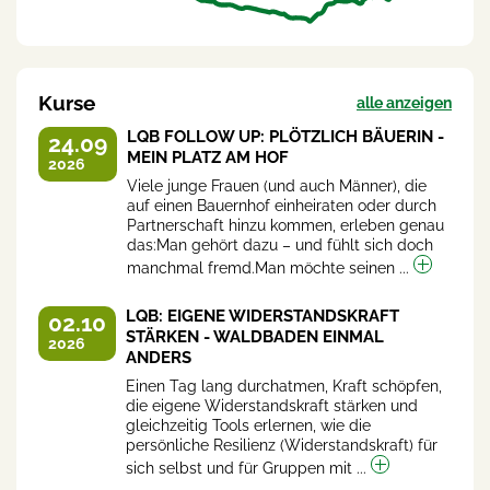
Kurse
alle anzeigen
LQB FOLLOW UP: PLÖTZLICH BÄUERIN -
24.09
MEIN PLATZ AM HOF
2026
Viele junge Frauen (und auch Männer), die
auf einen Bauernhof einheiraten oder durch
Partnerschaft hinzu kommen, erleben genau
das:Man gehört dazu – und fühlt sich doch
manchmal fremd.Man möchte seinen ...
LQB: EIGENE WIDERSTANDSKRAFT
02.10
STÄRKEN - WALDBADEN EINMAL
2026
ANDERS
Einen Tag lang durchatmen, Kraft schöpfen,
die eigene Widerstandskraft stärken und
gleichzeitig Tools erlernen, wie die
persönliche Resilienz (Widerstandskraft) für
sich selbst und für Gruppen mit ...