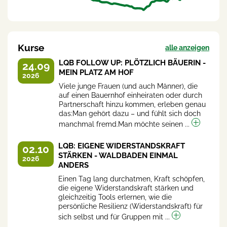
Kurse
alle anzeigen
LQB FOLLOW UP: PLÖTZLICH BÄUERIN -
24.09
MEIN PLATZ AM HOF
2026
Viele junge Frauen (und auch Männer), die
auf einen Bauernhof einheiraten oder durch
Partnerschaft hinzu kommen, erleben genau
das:Man gehört dazu – und fühlt sich doch
manchmal fremd.Man möchte seinen ...
LQB: EIGENE WIDERSTANDSKRAFT
02.10
STÄRKEN - WALDBADEN EINMAL
2026
ANDERS
Einen Tag lang durchatmen, Kraft schöpfen,
die eigene Widerstandskraft stärken und
gleichzeitig Tools erlernen, wie die
persönliche Resilienz (Widerstandskraft) für
sich selbst und für Gruppen mit ...