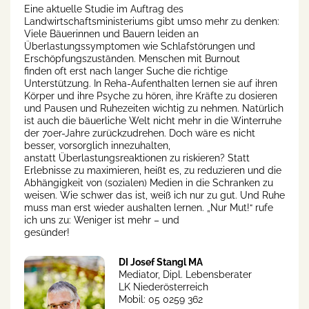
Eine aktuelle Studie im Auftrag des
Landwirtschaftsministeriums gibt umso mehr zu denken:
Viele Bäuerinnen und Bauern leiden an
Überlastungssymptomen wie Schlafstörungen und
Erschöpfungszuständen. Menschen mit Burnout
finden oft erst nach langer Suche die richtige
Unterstützung. In Reha-Aufenthalten lernen sie auf ihren
Körper und ihre Psyche zu hören, ihre Kräfte zu dosieren
und Pausen und Ruhezeiten wichtig zu nehmen. Natürlich
ist auch die bäuerliche Welt nicht mehr in die Winterruhe
der 70er-Jahre zurückzudrehen. Doch wäre es nicht
besser, vorsorglich innezuhalten,
anstatt Überlastungsreaktionen zu riskieren? Statt
Erlebnisse zu maximieren, heißt es, zu reduzieren und die
Abhängigkeit von (sozialen) Medien in die Schranken zu
weisen. Wie schwer das ist, weiß ich nur zu gut. Und Ruhe
muss man erst wieder aushalten lernen. „Nur Mut!“ rufe
ich uns zu: Weniger ist mehr – und
gesünder!
DI Josef Stangl MA
Mediator, Dipl. Lebensberater
LK Niederösterreich
Mobil: 05 0259 362