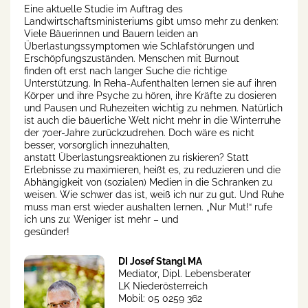
Eine aktuelle Studie im Auftrag des
Landwirtschaftsministeriums gibt umso mehr zu denken:
Viele Bäuerinnen und Bauern leiden an
Überlastungssymptomen wie Schlafstörungen und
Erschöpfungszuständen. Menschen mit Burnout
finden oft erst nach langer Suche die richtige
Unterstützung. In Reha-Aufenthalten lernen sie auf ihren
Körper und ihre Psyche zu hören, ihre Kräfte zu dosieren
und Pausen und Ruhezeiten wichtig zu nehmen. Natürlich
ist auch die bäuerliche Welt nicht mehr in die Winterruhe
der 70er-Jahre zurückzudrehen. Doch wäre es nicht
besser, vorsorglich innezuhalten,
anstatt Überlastungsreaktionen zu riskieren? Statt
Erlebnisse zu maximieren, heißt es, zu reduzieren und die
Abhängigkeit von (sozialen) Medien in die Schranken zu
weisen. Wie schwer das ist, weiß ich nur zu gut. Und Ruhe
muss man erst wieder aushalten lernen. „Nur Mut!“ rufe
ich uns zu: Weniger ist mehr – und
gesünder!
DI Josef Stangl MA
Mediator, Dipl. Lebensberater
LK Niederösterreich
Mobil: 05 0259 362