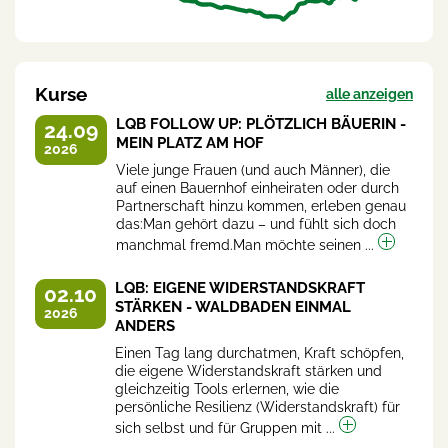
Kurse
alle anzeigen
LQB FOLLOW UP: PLÖTZLICH BÄUERIN -
24.09
MEIN PLATZ AM HOF
2026
Viele junge Frauen (und auch Männer), die
auf einen Bauernhof einheiraten oder durch
Partnerschaft hinzu kommen, erleben genau
das:Man gehört dazu – und fühlt sich doch
manchmal fremd.Man möchte seinen ...
LQB: EIGENE WIDERSTANDSKRAFT
02.10
STÄRKEN - WALDBADEN EINMAL
2026
ANDERS
Einen Tag lang durchatmen, Kraft schöpfen,
die eigene Widerstandskraft stärken und
gleichzeitig Tools erlernen, wie die
persönliche Resilienz (Widerstandskraft) für
sich selbst und für Gruppen mit ...