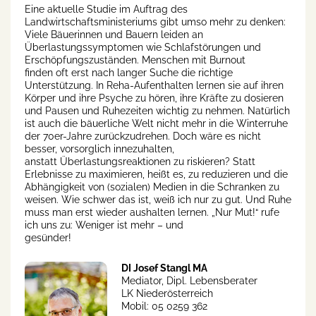
Eine aktuelle Studie im Auftrag des
Landwirtschaftsministeriums gibt umso mehr zu denken:
Viele Bäuerinnen und Bauern leiden an
Überlastungssymptomen wie Schlafstörungen und
Erschöpfungszuständen. Menschen mit Burnout
finden oft erst nach langer Suche die richtige
Unterstützung. In Reha-Aufenthalten lernen sie auf ihren
Körper und ihre Psyche zu hören, ihre Kräfte zu dosieren
und Pausen und Ruhezeiten wichtig zu nehmen. Natürlich
ist auch die bäuerliche Welt nicht mehr in die Winterruhe
der 70er-Jahre zurückzudrehen. Doch wäre es nicht
besser, vorsorglich innezuhalten,
anstatt Überlastungsreaktionen zu riskieren? Statt
Erlebnisse zu maximieren, heißt es, zu reduzieren und die
Abhängigkeit von (sozialen) Medien in die Schranken zu
weisen. Wie schwer das ist, weiß ich nur zu gut. Und Ruhe
muss man erst wieder aushalten lernen. „Nur Mut!“ rufe
ich uns zu: Weniger ist mehr – und
gesünder!
DI Josef Stangl MA
Mediator, Dipl. Lebensberater
LK Niederösterreich
Mobil: 05 0259 362