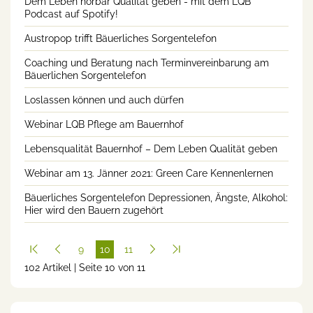
Dem Leben hörbar Qualität geben - mit dem LQB
Podcast auf Spotify!
Austropop trifft Bäuerliches Sorgentelefon
Coaching und Beratung nach Terminvereinbarung am
Bäuerlichen Sorgentelefon
Loslassen können und auch dürfen
Webinar LQB Pflege am Bauernhof
Lebensqualität Bauernhof – Dem Leben Qualität geben
Webinar am 13. Jänner 2021: Green Care Kennenlernen
Bäuerliches Sorgentelefon Depressionen, Ängste, Alkohol:
Hier wird den Bauern zugehört
9
10
11
102 Artikel | Seite 10 von 11
(cur
rent
)