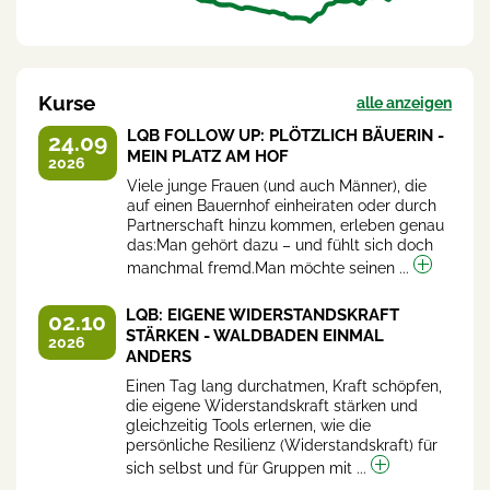
Kurse
alle anzeigen
LQB FOLLOW UP: PLÖTZLICH BÄUERIN -
24.09
MEIN PLATZ AM HOF
2026
Viele junge Frauen (und auch Männer), die
auf einen Bauernhof einheiraten oder durch
Partnerschaft hinzu kommen, erleben genau
das:Man gehört dazu – und fühlt sich doch
manchmal fremd.Man möchte seinen ...
LQB: EIGENE WIDERSTANDSKRAFT
02.10
STÄRKEN - WALDBADEN EINMAL
2026
ANDERS
Einen Tag lang durchatmen, Kraft schöpfen,
die eigene Widerstandskraft stärken und
gleichzeitig Tools erlernen, wie die
persönliche Resilienz (Widerstandskraft) für
sich selbst und für Gruppen mit ...