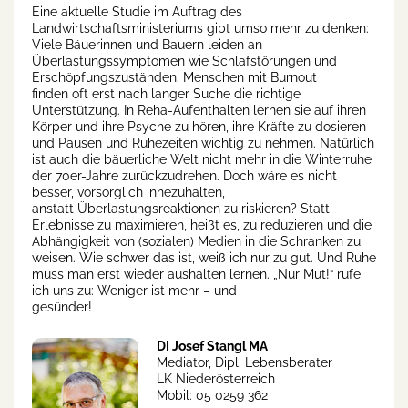
Eine aktuelle Studie im Auftrag des
Landwirtschaftsministeriums gibt umso mehr zu denken:
Viele Bäuerinnen und Bauern leiden an
Überlastungssymptomen wie Schlafstörungen und
Erschöpfungszuständen. Menschen mit Burnout
finden oft erst nach langer Suche die richtige
Unterstützung. In Reha-Aufenthalten lernen sie auf ihren
Körper und ihre Psyche zu hören, ihre Kräfte zu dosieren
und Pausen und Ruhezeiten wichtig zu nehmen. Natürlich
ist auch die bäuerliche Welt nicht mehr in die Winterruhe
der 70er-Jahre zurückzudrehen. Doch wäre es nicht
besser, vorsorglich innezuhalten,
anstatt Überlastungsreaktionen zu riskieren? Statt
Erlebnisse zu maximieren, heißt es, zu reduzieren und die
Abhängigkeit von (sozialen) Medien in die Schranken zu
weisen. Wie schwer das ist, weiß ich nur zu gut. Und Ruhe
muss man erst wieder aushalten lernen. „Nur Mut!“ rufe
ich uns zu: Weniger ist mehr – und
gesünder!
DI Josef Stangl MA
Mediator, Dipl. Lebensberater
LK Niederösterreich
Mobil: 05 0259 362