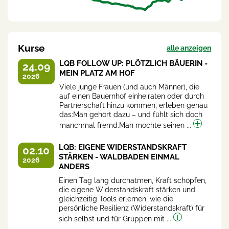
Kurse
alle anzeigen
LQB FOLLOW UP: PLÖTZLICH BÄUERIN -
24.09
MEIN PLATZ AM HOF
2026
Viele junge Frauen (und auch Männer), die
auf einen Bauernhof einheiraten oder durch
Partnerschaft hinzu kommen, erleben genau
das:Man gehört dazu – und fühlt sich doch
manchmal fremd.Man möchte seinen ...
LQB: EIGENE WIDERSTANDSKRAFT
02.10
STÄRKEN - WALDBADEN EINMAL
2026
ANDERS
Einen Tag lang durchatmen, Kraft schöpfen,
die eigene Widerstandskraft stärken und
gleichzeitig Tools erlernen, wie die
persönliche Resilienz (Widerstandskraft) für
sich selbst und für Gruppen mit ...