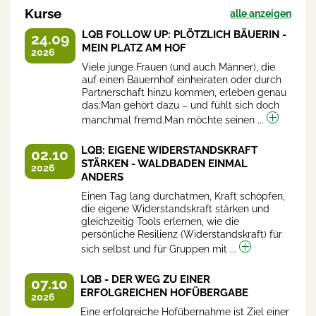
Kurse
alle anzeigen
LQB FOLLOW UP: PLÖTZLICH BÄUERIN -
24.09
MEIN PLATZ AM HOF
2026
Viele junge Frauen (und auch Männer), die
auf einen Bauernhof einheiraten oder durch
Partnerschaft hinzu kommen, erleben genau
das:Man gehört dazu – und fühlt sich doch
manchmal fremd.Man möchte seinen ...
LQB: EIGENE WIDERSTANDSKRAFT
02.10
STÄRKEN - WALDBADEN EINMAL
2026
ANDERS
Einen Tag lang durchatmen, Kraft schöpfen,
die eigene Widerstandskraft stärken und
gleichzeitig Tools erlernen, wie die
persönliche Resilienz (Widerstandskraft) für
sich selbst und für Gruppen mit ...
LQB - DER WEG ZU EINER
07.10
ERFOLGREICHEN HOFÜBERGABE
2026
Eine erfolgreiche Hofübernahme ist Ziel einer