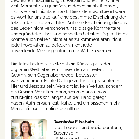
bewusste Entscheidung zu Pausen und echter Offline-
Zeit. Momente zu genießen, in denen nichts flimmert,
nichts erklärt, nichts empört. Besonders wohltuend wäre
es wohl für uns alle, auf eine bestimmte Erscheinung der
letzten Jahre zu verzichten. Auf eine Erscheinung, die uns
das Leben nicht verschönert hat: bissige Kommentare,
unbegründeter Hass und schnelles Urteilen. Digital Detox
könnte auch heißen, nicht alles zu kommentieren, nicht
jede Provokation zu befeuern, nicht jede
abwertende Meinung sofort in die Welt zu werfen.
Digitales Fasten ist vielleicht ein Rückzug aus der
digitalen Welt, aber ein Hinwenden zur realen. Ein
Gewinn, sein Gegenüber wieder bewusster
wahrzunehmen. Echte Dialoge zu führen, präsenter im
Hier und Jetzt zu sein. Verzicht ist kein Verlust, sondern
ein Gewinn. Vor allem dann, wenn er uns etwas
zurückgibt, das wir längst aus der Hand gelegt
haben: Aufmerksamkeit. Ruhe. Und ein bisschen mehr
Menschlichkeit – online wie offline.
Rennhofer Elisabeth
Dipl. Lebens- und Sozialberaterin,
Supervisorin
LK Niederösterreich