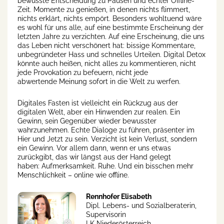
bewusste Entscheidung zu Pausen und echter Offline-
Zeit. Momente zu genießen, in denen nichts flimmert,
nichts erklärt, nichts empört. Besonders wohltuend wäre
es wohl für uns alle, auf eine bestimmte Erscheinung der
letzten Jahre zu verzichten. Auf eine Erscheinung, die uns
das Leben nicht verschönert hat: bissige Kommentare,
unbegründeter Hass und schnelles Urteilen. Digital Detox
könnte auch heißen, nicht alles zu kommentieren, nicht
jede Provokation zu befeuern, nicht jede
abwertende Meinung sofort in die Welt zu werfen.
Digitales Fasten ist vielleicht ein Rückzug aus der
digitalen Welt, aber ein Hinwenden zur realen. Ein
Gewinn, sein Gegenüber wieder bewusster
wahrzunehmen. Echte Dialoge zu führen, präsenter im
Hier und Jetzt zu sein. Verzicht ist kein Verlust, sondern
ein Gewinn. Vor allem dann, wenn er uns etwas
zurückgibt, das wir längst aus der Hand gelegt
haben: Aufmerksamkeit. Ruhe. Und ein bisschen mehr
Menschlichkeit – online wie offline.
Rennhofer Elisabeth
Dipl. Lebens- und Sozialberaterin,
Supervisorin
LK Niederösterreich