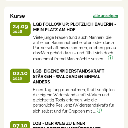
Kurse
alle anzeigen
LQB FOLLOW UP: PLÖTZLICH BÄUERIN -
24.09
MEIN PLATZ AM HOF
2026
Viele junge Frauen (und auch Männer), die
auf einen Bauernhof einheiraten oder durch
Partnerschaft hinzu kommen, erleben genau
das:Man gehört dazu – und fühlt sich doch
manchmal fremd.Man möchte seinen ...
LQB: EIGENE WIDERSTANDSKRAFT
02.10
STÄRKEN - WALDBADEN EINMAL
2026
ANDERS
Einen Tag lang durchatmen, Kraft schöpfen,
die eigene Widerstandskraft stärken und
gleichzeitig Tools erlernen, wie die
persönliche Resilienz (Widerstandskraft) für
sich selbst und für Gruppen mit ...
LQB - DER WEG ZU EINER
07.10