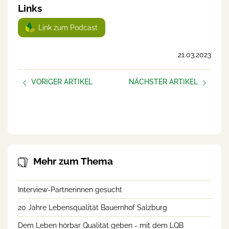
Links
Link zum Podcast
21.03.2023
VORIGER ARTIKEL
NÄCHSTER ARTIKEL
Hofübergabe gescheitert
LFI-Webinar am 7. März über
Überforderung, Depression,
Suizidalität
Mehr zum Thema
Interview-Partnerinnen gesucht
20 Jahre Lebensqualität Bauernhof Salzburg
Dem Leben hörbar Qualität geben - mit dem LQB