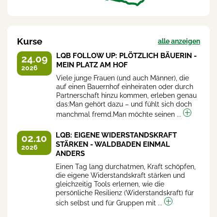
Kurse
alle anzeigen
LQB FOLLOW UP: PLÖTZLICH BÄUERIN -
24.09
MEIN PLATZ AM HOF
2026
Viele junge Frauen (und auch Männer), die
auf einen Bauernhof einheiraten oder durch
Partnerschaft hinzu kommen, erleben genau
das:Man gehört dazu – und fühlt sich doch
manchmal fremd.Man möchte seinen ...
LQB: EIGENE WIDERSTANDSKRAFT
02.10
STÄRKEN - WALDBADEN EINMAL
2026
ANDERS
Einen Tag lang durchatmen, Kraft schöpfen,
die eigene Widerstandskraft stärken und
gleichzeitig Tools erlernen, wie die
persönliche Resilienz (Widerstandskraft) für
sich selbst und für Gruppen mit ...