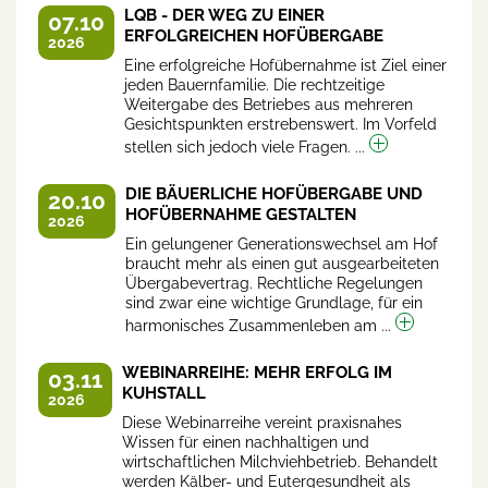
LQB - DER WEG ZU EINER
07.10
ERFOLGREICHEN HOFÜBERGABE
2026
Eine erfolgreiche Hofübernahme ist Ziel einer
jeden Bauernfamilie. Die rechtzeitige
Weitergabe des Betriebes aus mehreren
Gesichtspunkten erstrebenswert. Im Vorfeld
stellen sich jedoch viele Fragen. ...
DIE BÄUERLICHE HOFÜBERGABE UND
20.10
HOFÜBERNAHME GESTALTEN
2026
Ein gelungener Generationswechsel am Hof
braucht mehr als einen gut ausgearbeiteten
Übergabevertrag. Rechtliche Regelungen
sind zwar eine wichtige Grundlage, für ein
harmonisches Zusammenleben am ...
WEBINARREIHE: MEHR ERFOLG IM
03.11
KUHSTALL
2026
Diese Webinarreihe vereint praxisnahes
Wissen für einen nachhaltigen und
wirtschaftlichen Milchviehbetrieb. Behandelt
werden Kälber- und Eutergesundheit als