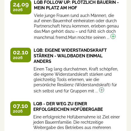
LQB FOLLOW UP: PLÖTZLICH BÄUERIN -
24.09
MEIN PLATZ AM HOF
2026
Viele junge Frauen (und auch Männer), die
auf einen Bauernhof einheiraten oder durch
Partnerschaft hinzu kommen, erleben genau
das:Man gehört dazu – und fühlt sich doch
manchmal fremd.Man möchte seinen ...
LQB: EIGENE WIDERSTANDSKRAFT
02.10
STÄRKEN - WALDBADEN EINMAL
2026
ANDERS
Einen Tag lang durchatmen, Kraft schöpfen,
die eigene Widerstandskraft stärken und
gleichzeitig Tools erlernen, wie die
persönliche Resilienz (Widerstandskraft) für
sich selbst und für Gruppen mit ...
LQB - DER WEG ZU EINER
07.10
ERFOLGREICHEN HOFÜBERGABE
2026
Eine erfolgreiche Hofübernahme ist Ziel einer
jeden Bauernfamilie. Die rechtzeitige
Weitergabe des Betriebes aus mehreren