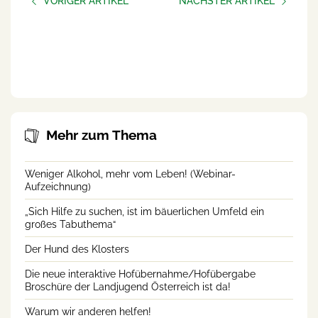
VORIGER ARTIKEL
NÄCHSTER ARTIKEL
Podcast-Folge: Faktor
Podcast-Folge: Hilfe holen
Mensch: zwischen
und Hilfe annehmen
Belastung, Verantwortung
und gute Wege für die
Schweinehaltung
Mehr zum Thema
Weniger Alkohol, mehr vom Leben! (Webinar-
Aufzeichnung)
„Sich Hilfe zu suchen, ist im bäuerlichen Umfeld ein
großes Tabuthema“
Der Hund des Klosters
Die neue interaktive Hofübernahme/Hofübergabe
Broschüre der Landjugend Österreich ist da!
Warum wir anderen helfen!