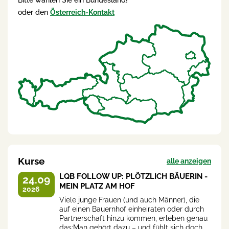
Bitte wählen Sie ein Bundesland!
oder den
Österreich-Kontakt
Kurse
alle anzeigen
LQB FOLLOW UP: PLÖTZLICH BÄUERIN -
24.09
MEIN PLATZ AM HOF
2026
Viele junge Frauen (und auch Männer), die
auf einen Bauernhof einheiraten oder durch
Partnerschaft hinzu kommen, erleben genau
das:Man gehört dazu – und fühlt sich doch