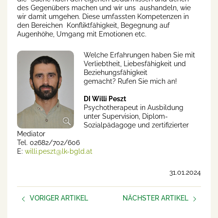
des Gegenübers machen und wir uns aushandeln, wie
wir damit umgehen. Diese umfassten Kompetenzen in
den Bereichen Konfliktfähigkeit, Begegnung auf
Augenhöhe, Umgang mit Emotionen etc.
Welche Erfahrungen haben Sie mit
Verliebtheit, Liebesfähigkeit und
Beziehungsfähigkeit
gemacht? Rufen Sie mich an!
DI Willi Peszt
Psychotherapeut in Ausbildung
unter Supervision, Diplom-
Sozialpädagoge und zertifizierter
Mediator
Tel. 02682/702/606
E:
willi.peszt@lk-bgld.at
31.01.2024
VORIGER ARTIKEL
NÄCHSTER ARTIKEL
Heast as net?
Die Story zu Lebensqualität