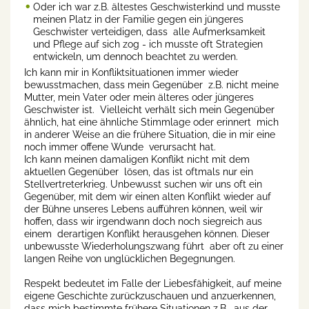
Oder ich war z.B. ältestes Geschwisterkind und musste
meinen Platz in der Familie gegen ein jüngeres
Geschwister verteidigen, dass alle Aufmerksamkeit
und Pflege auf sich zog - ich musste oft Strategien
entwickeln, um dennoch beachtet zu werden.
Ich kann mir in Konfliktsituationen immer wieder
bewusstmachen, dass mein Gegenüber z.B. nicht meine
Mutter, mein Vater oder mein älteres oder jüngeres
Geschwister ist. Vielleicht verhält sich mein Gegenüber
ähnlich, hat eine ähnliche Stimmlage oder erinnert mich
in anderer Weise an die frühere Situation, die in mir eine
noch immer offene Wunde verursacht hat.
Ich kann meinen damaligen Konflikt nicht mit dem
aktuellen Gegenüber lösen, das ist oftmals nur ein
Stellvertreterkrieg. Unbewusst suchen wir uns oft ein
Gegenüber, mit dem wir einen alten Konflikt wieder auf
der Bühne unseres Lebens aufführen können, weil wir
hoffen, dass wir irgendwann doch noch siegreich aus
einem derartigen Konflikt herausgehen können. Dieser
unbewusste Wiederholungszwang führt aber oft zu einer
langen Reihe von unglücklichen Begegnungen.
Respekt bedeutet im Falle der Liebesfähigkeit, auf meine
eigene Geschichte zurückzuschauen und anzuerkennen,
dass mich bestimmte frühere Situationen z.B. aus der