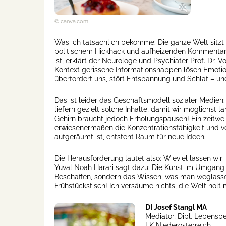
© canva.com
Was ich tatsächlich bekomme: Die ganze Welt sitzt a
politischem Hickhack und aufheizenden Kommentare
ist, erklärt der Neurologe und Psychiater Prof. Dr.
Kontext gerissene Informationshappen lösen Emotion
überfordert uns, stört Entspannung und Schlaf – u
Das ist leider das Geschäftsmodell sozialer Medien:
liefern gezielt solche Inhalte, damit wir möglichst
Gehirn braucht jedoch Erholungspausen! Ein zeitwei
erwiesenermaßen die Konzentrationsfähigkeit und 
aufgeräumt ist, entsteht Raum für neue Ideen.
Die Herausforderung lautet also: Wieviel lassen wir
Yuval Noah Harari sagt dazu: Die Kunst im Umgang m
Beschaffen, sondern das Wissen, was man weglass
Frühstückstisch! Ich versäume nichts, die Welt holt 
DI Josef Stangl MA
Mediator, Dipl. Lebensbe
LK Niederösterreich