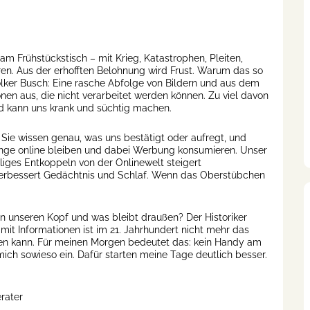
m Frühstückstisch – mit Krieg, Katastrophen, Pleiten,
n. Aus der erhofften Belohnung wird Frust. Warum das so
 Volker Busch: Eine rasche Abfolge von Bildern und aus dem
en aus, die nicht verarbeitet werden können. Zu viel davon
nd kann uns krank und süchtig machen.
 Sie wissen genau, was uns bestätigt oder aufregt, und
 lange online bleiben und dabei Werbung konsumieren. Unser
liges Entkoppeln von der Onlinewelt steigert
verbessert Gedächtnis und Schlaf. Wenn das Oberstübchen
 in unseren Kopf und was bleibt draußen? Der Historiker
it Informationen ist im 21. Jahrhundert nicht mehr das
en kann. Für meinen Morgen bedeutet das: kein Handy am
mich sowieso ein. Dafür starten meine Tage deutlich besser.
rater