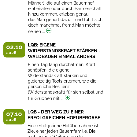
Männer), die auf einen Bauernhof
einheiraten oder durch Partnerschaft
hinzu kommen, erleben genau
das:Man gehört dazu – und fühlt sich
doch manchmal fremd.Man möchte
seinen ...
LQB: EIGENE
02.10
WIDERSTANDSKRAFT STÄRKEN -
2026
WALDBADEN EINMAL ANDERS
Einen Tag lang durchatmen, Kraft
schöpfen, die eigene
Widerstandskraft stärken und
gleichzeitig Tools erlernen, wie die
persönliche Resilienz
(Widerstandskraft) für sich selbst und
für Gruppen mit ...
LQB - DER WEG ZU EINER
07.10
ERFOLGREICHEN HOFÜBERGABE
2026
Eine erfolgreiche Hofübernahme ist
Ziel einer jeden Bauernfamilie. Die
rechtzeitige Weitergabe des