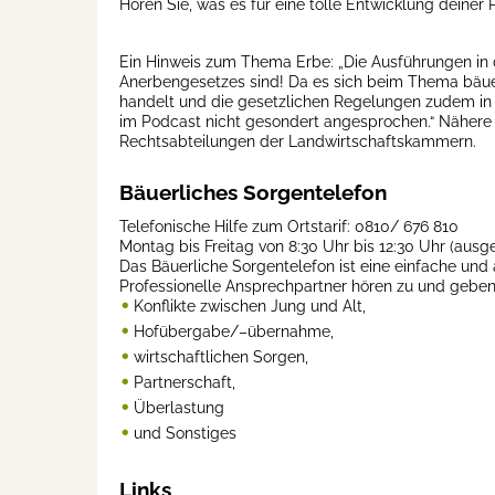
Hören Sie, was es für eine tolle Entwicklung deiner 
Ein Hinweis zum Thema Erbe: „Die Ausführungen in d
Anerbengesetzes sind! Da es sich beim Thema bäu
handelt und die gesetzlichen Regelungen zudem in T
im Podcast nicht gesondert angesprochen.“ Nähere 
Rechtsabteilungen der Landwirtschaftskammern.
Bäuerliches Sorgentelefon
Telefonische Hilfe zum Ortstarif: 0810/ 676 810⁠⁠
Montag bis Freitag von 8:30 Uhr bis 12:30 Uhr (au
Das Bäuerliche Sorgentelefon ist eine einfache und
Professionelle Ansprechpartner hören zu und geben
Konflikte zwischen Jung und Alt,
Hofübergabe/–übernahme,
wirtschaftlichen Sorgen,
Partnerschaft,
Überlastung
und Sonstiges
Links