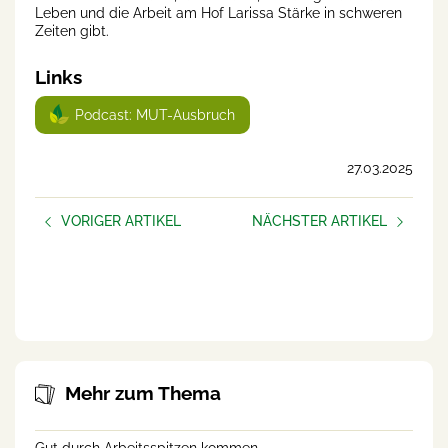
Leben und die Arbeit am Hof Larissa Stärke in schweren
Zeiten gibt.
Links
Podcast: MUT-Ausbruch
27.03.2025
VORIGER ARTIKEL
NÄCHSTER ARTIKEL
Schlechte Tage
Bäuerliche Hofübergabe:
Nur ein Besitzübergang?
Oder auch eine
Rollenveränderung?
Mehr zum Thema