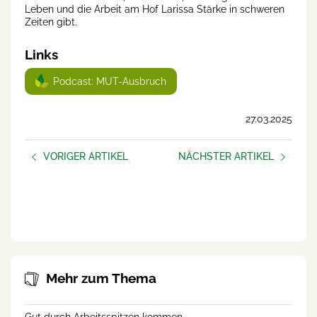
Leben und die Arbeit am Hof Larissa Stärke in schweren
Zeiten gibt.
Links
Podcast: MUT-Ausbruch
27.03.2025
VORIGER ARTIKEL
NÄCHSTER ARTIKEL
Schlechte Tage
Bäuerliche Hofübergabe:
Nur ein Besitzübergang?
Oder auch eine
Rollenveränderung?
Mehr zum Thema